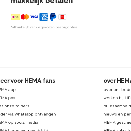
makkelijk betalen*
*afhankelijk van de gekozen bezorgopties
eer voor HEMA fans
over HEM
EMA app
over ons bedri
EMA pas
werken bij H
es onze folders
duurzaamhei
lder via Whatsapp ontvangen
nieuws en per
MA op social media
HEMA geschie
MA herontwerpwedstrijd
HEMA zakelijk