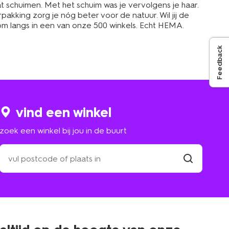
t schuimen. Met het schuim was je vervolgens je haar.
pakking zorg je nóg beter voor de natuur. Wil jij de
m langs in een van onze 500 winkels. Echt HEMA.
Feedback
vind een winkel
zoek een winkel bij jou in de buurt
zoek
een
winkel
vind
winkel
bij
jou
in
de
buurt