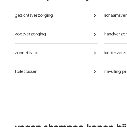
gezichtsverzorging
lichaamsve
voetverzorging
handverzor
zonnebrand
kinderverz
toilettassen
navulling p