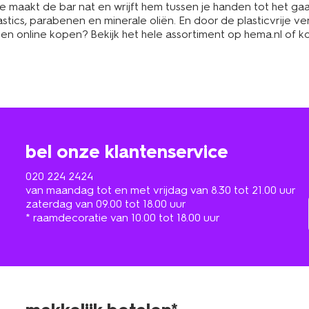
e maakt de bar nat en wrijft hem tussen je handen tot het gaa
tics, parabenen en minerale oliën. En door de plasticvrije ver
online kopen? Bekijk het hele assortiment op hema.nl of ko
bel onze klantenservice
020 224 2424
van maandag tot en met vrijdag van 8.30 tot 21.00 uur
zaterdag van 09.00 tot 18.00 uur
* raamdecoratie van 10.00 tot 18.00 uur