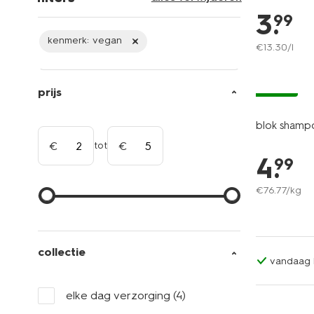
3
.
99
kenmerk:
vegan
€
13
.
30
/l
vegan
prijs
blok shamp
tot
4
.
99
€
76
.
77
/kg
collectie
vandaag b
elke dag verzorging
(4)
vegan