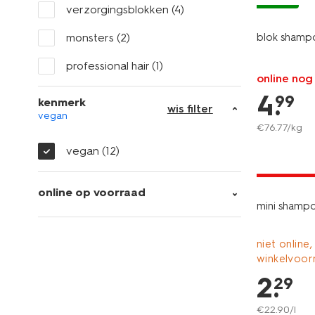
verzorgingsblokken
(4)
monsters
(2)
blok shampo
professional hair
(1)
online nog
4
.
99
kenmerk
wis filter
vegan
€
76
.
77
/kg
vegan
(12)
2+1 gratis
met je HEM
online op voorraad
mini shampo
niet online,
winkelvoor
2
.
29
€
22
.
90
/l