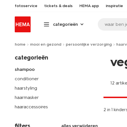
fotoservice
tickets & deals
HEMA app
inspiratie
waar ben j
categorieën
home
mooi en gezond
persoonlijke verzorging
haarv
categorieën
ve
shampoo
conditioner
12 artik
vegan
haarstyling
2+1 gratis
haarmasker
haaraccessoires
2 in 1 kind
filters
alles verwijderen