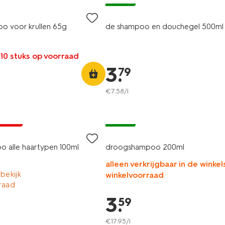
o voor krullen 65g
de shampoo en douchegel 500ml
 10 stuks op voorraad
3
.
79
€
7
.
58
/l
A pas
vegan
o alle haartypen 100ml
droogshampoo 200ml
alleen verkrijgbaar in de winkels
 bekijk
winkelvoorraad
raad
3
.
59
€
17
.
95
/l