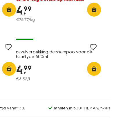
4
.
99
€
76
.
77
/kg
vegan
navulverpakking de shampoo voor elk
haartype 600ml
4
.
99
€
8
.
32
/l
rgd vanaf 30.-
afhalen in 500+ HEMA winkels
vegan