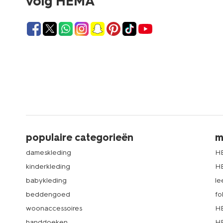
volg HEMA
populaire categorieën
m
dameskleding
H
kinderkleding
H
babykleding
le
beddengoed
fo
woonaccessoires
HE
handdoeken
HE