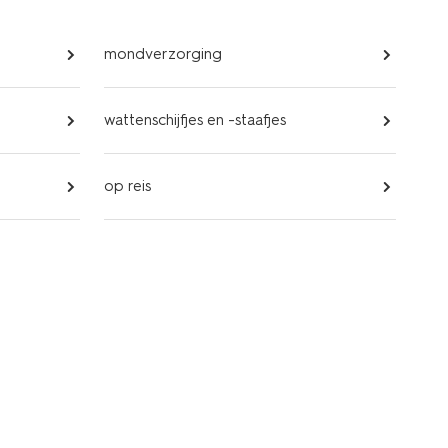
mondverzorging
wattenschijfjes en -staafjes
op reis