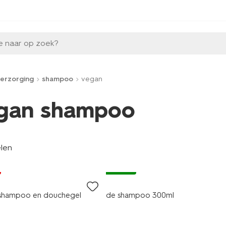
e naar op zoek?
erzorging
shampoo
vegan
gan shampoo
elen
vegan
ershampoo en douchegel
de shampoo 300ml