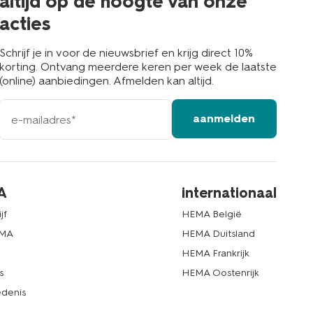
altijd op de hoogte van onze
acties
Schrijf je in voor de nieuwsbrief en krijg direct 10%
korting. Ontvang meerdere keren per week de laatste
(online) aanbiedingen. Afmelden kan altijd.
e-
aanmelden
mailadres
A
internationaal
jf
HEMA België
EMA
HEMA Duitsland
d
HEMA Frankrijk
s
HEMA Oostenrijk
denis