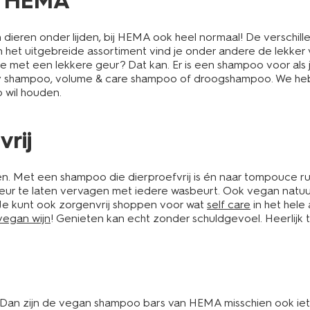
j HEMA
dieren onder lijden, bij HEMA ook heel normaal! De verschil
 het uitgebreide assortiment vind je onder andere de lekker 
 met een lekkere geur? Dat kan. Er is een shampoo voor als 
ay shampoo, volume & care shampoo of droogshampoo. We he
 wil houden.
rij
ren. Met een shampoo die dierproefvrij is én naar tompouce ruik
r te laten vervagen met iedere wasbeurt. Ook vegan natuurli
 Je kunt ook zorgenvrij shoppen voor wat
self care
in het hele
vegan wijn
! Genieten kan echt zonder schuldgevoel. Heerlijk
. Dan zijn de vegan shampoo bars van HEMA misschien ook iets