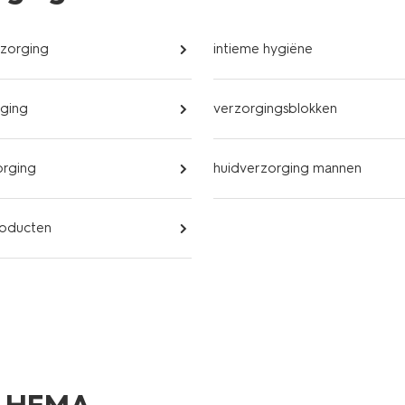
rzorging
intieme hygiëne
ging
verzorgingsblokken
orging
huidverzorging mannen
roducten