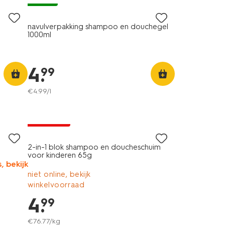
navulverpakking shampoo en douchegel
1000ml
4
.
99
€
4
.
99
/l
vegan
2+1 gratis
2-in-1 blok shampoo en doucheschuim
voor kinderen 65g
, bekijk
niet online, bekijk
winkelvoorraad
4
.
99
€
76
.
77
/kg