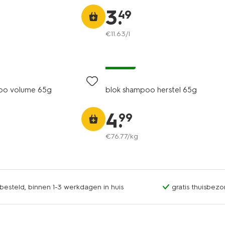
3
.
49
€
11
.
63
/l
vegan
oo volume 65g
blok shampoo herstel 65g
4
.
99
€
76
.
77
/kg
esteld, binnen 1-3 werkdagen in huis
gratis thuisbezo
vegan