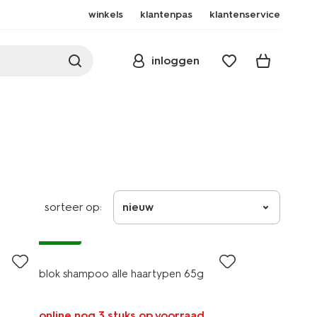
winkels
klantenpas
klantenservice
inloggen
sorteer op:
nieuw
vegan
blok shampoo alle haartypen 65g
online nog 3 stuks op voorraad