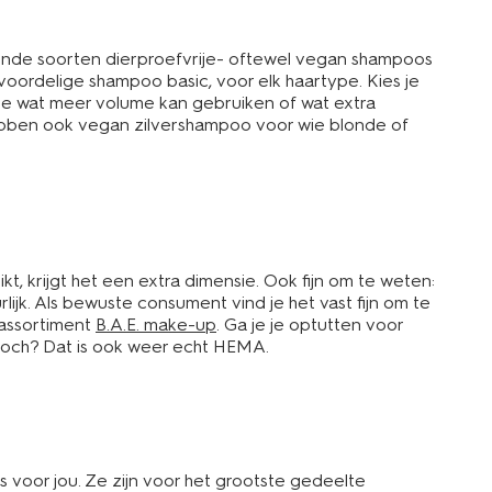
lende soorten dierproefvrije- oftewel vegan shampoos
voordelige shampoo basic, voor elk haartype. Kies je
je wat meer volume kan gebruiken of wat extra
bben ook vegan zilvershampoo voor wie blonde of
t, krijgt het een extra dimensie. Ook fijn om te weten:
jk. Als bewuste consument vind je het vast fijn om te
 assortiment
B.A.E. make-up
. Ga je je optutten voor
 toch? Dat is ook weer echt HEMA.
 voor jou. Ze zijn voor het grootste gedeelte