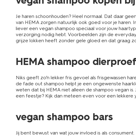
vegan shampoo kopen bi
Je haren schoonhouden? Heel normaal. Dat daar geen 
van HEMA zorgen natuurlijk ook goed voor je haren. In
liever een vegan shampoo speciaal voor jouw haartype
verzorging nodig hebt. Voorbeelden zijn de everyd
grijze lokken heeft zonder gele gloed en dat graag zo
HEMA shampoo dierproefv
Niks geeft zo’n lekker fris gevoel als frisgewassen ha
de fade out shampoo helpt je een ongewenste haarkleu
weten dat bij HEMA niet alleen de shampoo vegan is.
een feestje? Kijk dan meteen even voor een lekkere
vegan shampoo bars
Jij bent bewust van wat jouw invloed is als consument