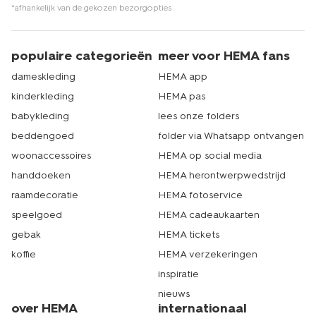
*afhankelijk van de gekozen bezorgopties
populaire categorieën
meer voor HEMA fans
dameskleding
HEMA app
kinderkleding
HEMA pas
babykleding
lees onze folders
beddengoed
folder via Whatsapp ontvangen
woonaccessoires
HEMA op social media
handdoeken
HEMA herontwerpwedstrijd
raamdecoratie
HEMA fotoservice
speelgoed
HEMA cadeaukaarten
gebak
HEMA tickets
koffie
HEMA verzekeringen
inspiratie
nieuws
over HEMA
internationaal