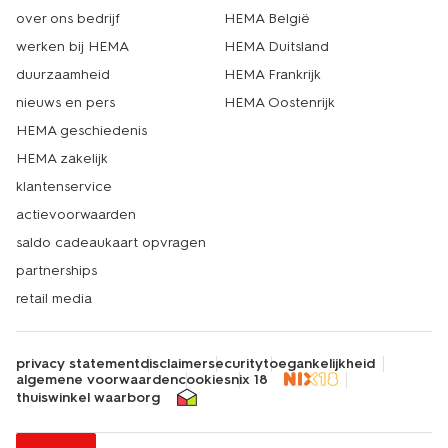
over ons bedrijf
HEMA België
werken bij HEMA
HEMA Duitsland
duurzaamheid
HEMA Frankrijk
nieuws en pers
HEMA Oostenrijk
HEMA geschiedenis
HEMA zakelijk
klantenservice
actievoorwaarden
saldo cadeaukaart opvragen
partnerships
retail media
privacy statement
disclaimer
security
toegankelijkheid
algemene voorwaarden
cookies
nix 18
thuiswinkel waarborg