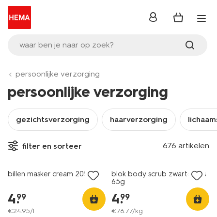
inloggen
waar ben je naar op zoek?
persoonlijke verzorging
persoonlijke verzorging
gezichtsverzorging
haarverzorging
lichaam
676 artikelen
filter en sorteer
vegan
vegan
billen masker cream 200ml
blok body scrub zwarte bes
65g
4
.
4
.
99
99
€
24
.
95
/l
€
76
.
77
/kg