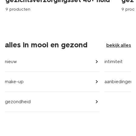
9 producten
9 prod
alles in mooi en gezond
bekijk alles
nieuw
intimiteit
make-up
aanbiedingen
gezondheid