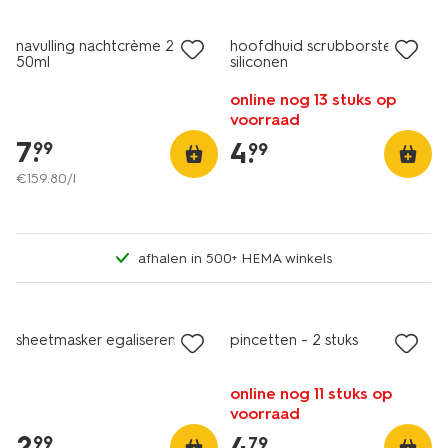
vegan
navulling nachtcrème 25+
hoofdhuid scrubborstel
50ml
siliconen
online nog 13 stuks op
voorraad
7
.
4
.
99
99
€
159
.
80
/l
afhalen in 500+ HEMA winkels
vegan
sheetmasker egaliserend
pincetten - 2 stuks
online nog 11 stuks op
voorraad
2
.
4
.
99
79