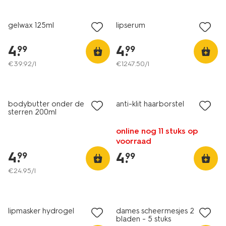
vegan
gelwax 125ml
lipserum
4
.
4
.
99
99
€
39
.
92
/l
€
1247
.
50
/l
bodybutter onder de
anti-klit haarborstel
sterren 200ml
online nog 11 stuks op
voorraad
4
.
4
.
99
99
€
24
.
95
/l
vegan
lipmasker hydrogel
dames scheermesjes 2
bladen - 5 stuks