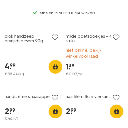
afhalen in 500+ HEMA winkels
vegan
vegan
blok handzeep
milde poetsdoekjes - 40
oranjebloesem 90g
stuks
niet online, bekijk
winkelvoorraad
4
.
1
.
99
39
€
55
.
44
/kg
€
0
.
03
/st.
vegan
2 voor 3.99
handcrème sinaasappel 65ml
haarklem 8cm vierkant bruin
2
.
2
.
99
99
€
46
.
–
/l