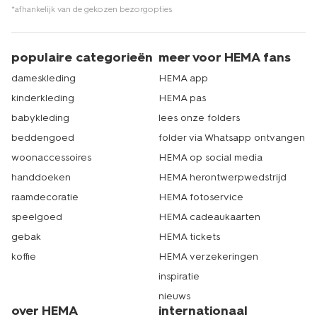
*afhankelijk van de gekozen bezorgopties
populaire categorieën
meer voor HEMA fans
dameskleding
HEMA app
kinderkleding
HEMA pas
babykleding
lees onze folders
beddengoed
folder via Whatsapp ontvangen
woonaccessoires
HEMA op social media
handdoeken
HEMA herontwerpwedstrijd
raamdecoratie
HEMA fotoservice
speelgoed
HEMA cadeaukaarten
gebak
HEMA tickets
koffie
HEMA verzekeringen
inspiratie
nieuws
over HEMA
internationaal