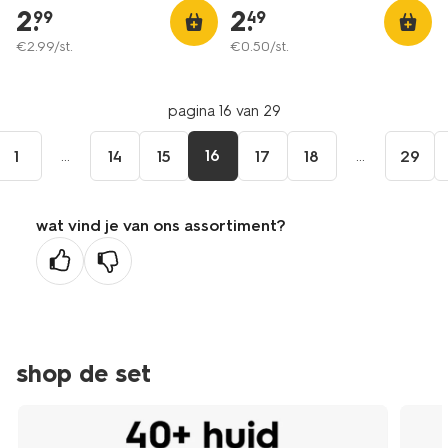
2
.
2
.
99
49
€
2
.
99
/st.
€
0
.
50
/st.
pagina 16 van 29
...
16
...
1
14
15
17
18
29
wat vind je van ons assortiment?
shop de set