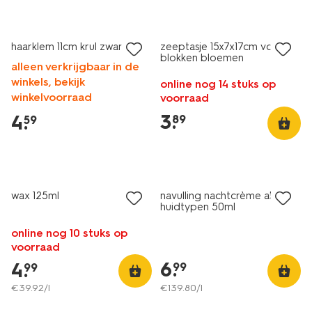
haarklem 11cm krul zwart
zeeptasje 15x7x17cm voor
blokken bloemen
alleen verkrijgbaar in de
winkels, bekijk
online nog 14 stuks op
winkelvoorraad
voorraad
3
.
4
.
89
59
vegan
wax 125ml
navulling nachtcrème alle
huidtypen 50ml
online nog 10 stuks op
voorraad
6
.
4
.
99
99
€
39
.
92
/l
€
139
.
80
/l