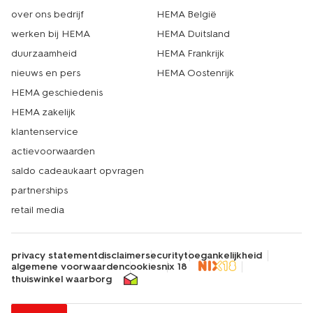
over ons bedrijf
HEMA België
werken bij HEMA
HEMA Duitsland
duurzaamheid
HEMA Frankrijk
nieuws en pers
HEMA Oostenrijk
HEMA geschiedenis
HEMA zakelijk
klantenservice
actievoorwaarden
saldo cadeaukaart opvragen
partnerships
retail media
privacy statement
disclaimer
security
toegankelijkheid
algemene voorwaarden
cookies
nix 18
thuiswinkel waarborg