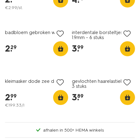
€
2
.
99
/st.
vegan
badbloem gebroken wit
interdentale borsteltjes
1.9mm - 6 stuks
2
.
3
.
29
99
vegan
kleimasker dode zee detox
gevlochten haarelastieken -
3 stuks
2
.
3
.
99
89
€
199
.
33
/l
afhalen in 500+ HEMA winkels