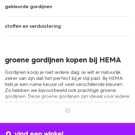
gekleurde gordijnen
stoffen en verduistering
groene gordijnen kopen bij HEMA
Gordijnen koop je niet iedere dag. Je wilt er natuurlijk
zeker van zijn dat het perfect bij je stijl past. Bij HEMA
heb je een ruime keuze uit veel verschillende kleuren.
Zo hebben we bijvoorbeeld ook prachtige groene
gordijnen. Deze groene gordijnen zijn ideaal voor iedere
babykamer, kinderkamer, slaapkamer of woonkamer.
Daar tover je iedere ruimte mee om tot een sfeervolle
plek!
lichtgroene en donkergroene
vind een winkel