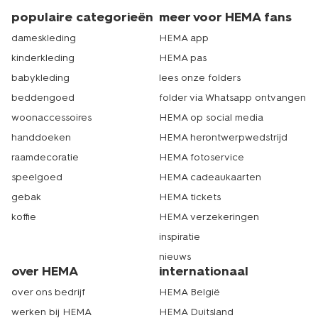
populaire categorieën
meer voor HEMA fans
dameskleding
HEMA app
kinderkleding
HEMA pas
babykleding
lees onze folders
beddengoed
folder via Whatsapp ontvangen
woonaccessoires
HEMA op social media
handdoeken
HEMA herontwerpwedstrijd
raamdecoratie
HEMA fotoservice
speelgoed
HEMA cadeaukaarten
gebak
HEMA tickets
koffie
HEMA verzekeringen
inspiratie
nieuws
over HEMA
internationaal
over ons bedrijf
HEMA België
werken bij HEMA
HEMA Duitsland