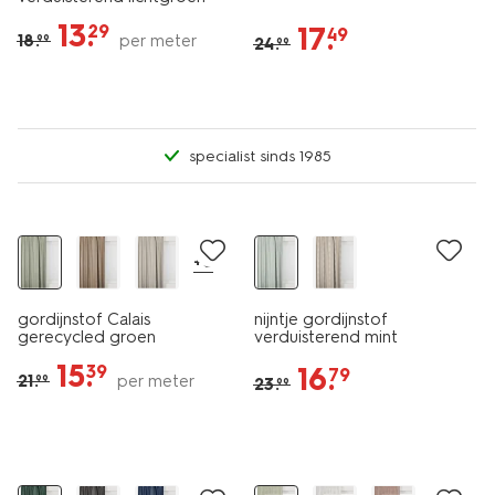
13
.
17
.
29
49
18
.
per meter
99
24
.
99
specialist sinds 1985
30% korting
30% korting
+6
gordijnstof Calais
nijntje gordijnstof
gerecycled groen
verduisterend mint
15
.
16
.
39
79
21
.
per meter
99
23
.
99
30% korting
30% korting