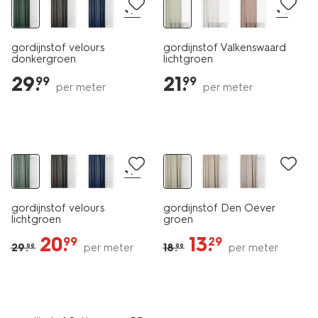
+17
+4
gordijnstof velours
gordijnstof Valkenswaard
donkergroen
lichtgroen
29
.
21
.
99
99
per meter
per meter
30% korting
30% korting
+17
gordijnstof velours
gordijnstof Den Oever
lichtgroen
groen
20
.
13
.
99
29
29
.
per meter
18
.
per meter
99
99
30% korting