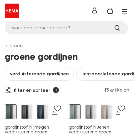
inloggen
waar ben je naar op zoek?
groen
groene gordijnen
verduisterende gordijnen
lichtdoorlatende gord
13 artikelen
filter en sorteer
1
30% korting
30% korting
+2
+1
gordijnstof Nijmegen
gordijnstof Nuenen
verduisterend groen
verduisterend groen