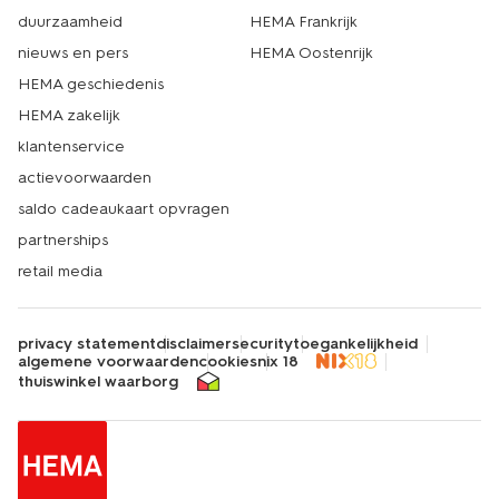
duurzaamheid
HEMA Frankrijk
nieuws en pers
HEMA Oostenrijk
HEMA geschiedenis
HEMA zakelijk
klantenservice
actievoorwaarden
saldo cadeaukaart opvragen
partnerships
retail media
privacy statement
disclaimer
security
toegankelijkheid
algemene voorwaarden
cookies
nix 18
thuiswinkel waarborg