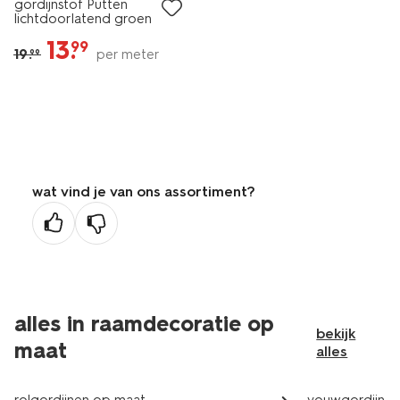
gordijnstof Putten
lichtdoorlatend groen
13
.
99
19
.
per meter
99
wat vind je van ons assortiment?
alles in raamdecoratie op
bekijk
maat
alles