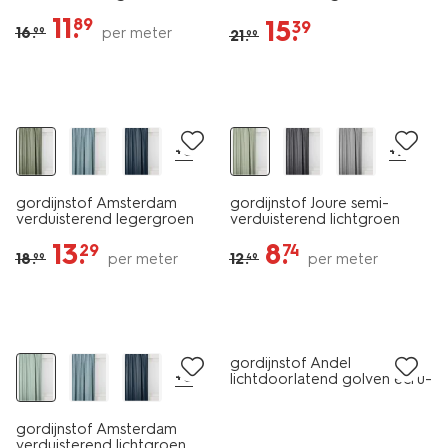
11
.
15
.
89
39
16
.
per meter
99
21
.
99
30% korting
30% korting
+8
+7
gordijnstof Amsterdam
gordijnstof Joure semi-
verduisterend legergroen
verduisterend lichtgroen
13
.
8
.
29
74
18
.
per meter
12
.
per meter
99
49
30% korting
30% korting
gordijnstof Andel
+8
lichtdoorlatend golven ecru-
groen
gordijnstof Amsterdam
verduisterend lichtgroen