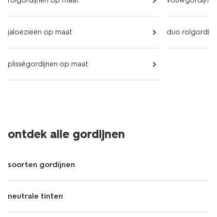
rolgordijnen op maat
vouwgordijnen
jaloezieën op maat
duo rolgordij
plisségordijnen op maat
ontdek alle gordijnen
soorten gordijnen
neutrale tinten