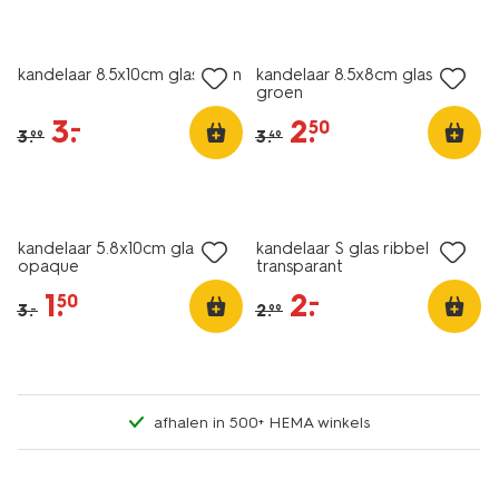
sale
sale
kandelaar 8.5x10cm glas bruin
kandelaar 8.5x8cm glas
groen
3
.
2
.
–
50
3
.
3
.
99
49
sale
sale
kandelaar 5.8x10cm glas
kandelaar S glas ribbel
opaque
transparant
1
.
2
.
–
50
3
.
2
.
–
99
afhalen in 500+ HEMA winkels
laag geprijsd
sale