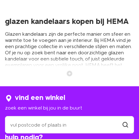
glazen kandelaars kopen bij HEMA
Glazen kandelaars zijn de perfecte manier om sfeer en
warmte toe te voegen aan je interieur. Bij HEMA vind je
een prachtige collectie in verschillende stijlen en maten.
Of je nu op zoek bent naar een doorzichtige glazen
kandelaar voor een subtiele touch, of juist gekleurde
exemplaren voor een vrolijke noot, HEMA heeft het
allemaal. Een glazen kandelaar past in elke ruimte en bij
elke gelegenheid, van een gezellig diner tot een
ontspannen avond op de bank. Het zachte kaarslicht
weerkaatst mooi in het glas, wat zorgt voor een warme
en uitnodigende sfeer.
vind een winkel
zoek een winkel bij jou in de buurt
gekleurde glazen kandelaars voor
zoek
een sfeervol interieur
een
winkel
vind
hulp nodig?
winkel
bij
Glazen kandelaars zijn er bij HEMA in allerlei soorten en