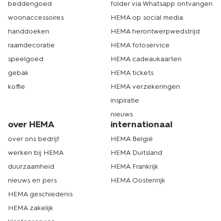
beddengoed
folder via Whatsapp ontvangen
woonaccessoires
HEMA op social media
handdoeken
HEMA herontwerpwedstrijd
raamdecoratie
HEMA fotoservice
speelgoed
HEMA cadeaukaarten
gebak
HEMA tickets
koffie
HEMA verzekeringen
inspiratie
nieuws
over HEMA
internationaal
over ons bedrijf
HEMA België
werken bij HEMA
HEMA Duitsland
duurzaamheid
HEMA Frankrijk
nieuws en pers
HEMA Oostenrijk
HEMA geschiedenis
HEMA zakelijk