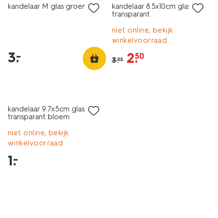
kandelaar M glas groen
kandelaar 8.5x10cm glas
transparant
niet online, bekijk
winkelvoorraad
3
.
–
2
.
50
3
.
99
laag geprijsd
kandelaar 9.7x5cm glas
transparant bloem
niet online, bekijk
winkelvoorraad
1
.
–