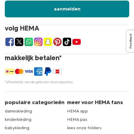
kopen. HEMA heeft meer dan 500 winkels in Nederland,
er zit dus altijd eentje bij jou in de buurt. Of je nu kiest
aanmelden
voor een doorzichtige of gekleurde variant, bij HEMA
vind je altijd wat je zoekt. Ontdek het uitgebreide
assortiment kandelaars van glas en creëer een sfeervol
volg HEMA
thuis. Met de glazen kandelaars en andere
lichtbronnen
Feedback
van HEMA maak je in een handomdraai een gezellig
hoekje in je huis. Dat is echt HEMA.
makkelijk betalen*
*afhankelijk van de gekozen bezorgopties
populaire categorieën
meer voor HEMA fans
dameskleding
HEMA app
kinderkleding
HEMA pas
babykleding
lees onze folders