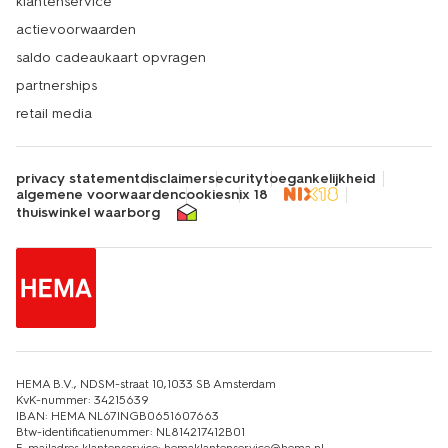
klantenservice
actievoorwaarden
saldo cadeaukaart opvragen
partnerships
retail media
privacy statement
disclaimer
security
toegankelijkheid
algemene voorwaarden
cookies
nix 18
thuiswinkel waarborg
HEMA B.V., NDSM-straat 10,1033 SB Amsterdam
KvK-nummer: 34215639
IBAN: HEMA NL67INGB0651607663
Btw-identificatienummer: NL814217412B01