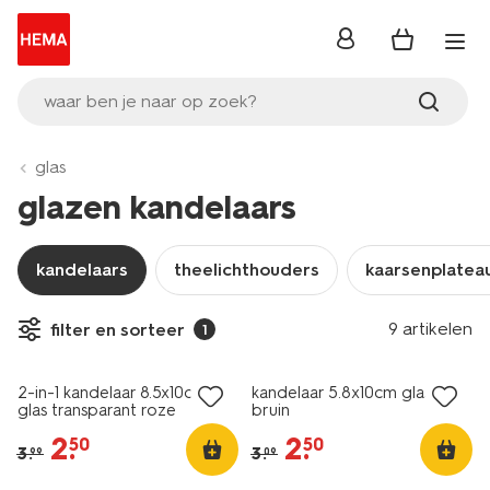
inloggen
waar ben je naar op zoek?
glas
glazen kandelaars
kandelaars
theelichthouders
kaarsenplatea
9 artikelen
filter en sorteer
1
sale
sale
2-in-1 kandelaar 8.5x10cm
kandelaar 5.8x10cm glas
glas transparant roze
bruin
2
.
2
.
50
50
3
.
3
.
99
09