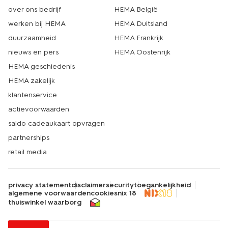
over ons bedrijf
HEMA België
werken bij HEMA
HEMA Duitsland
duurzaamheid
HEMA Frankrijk
nieuws en pers
HEMA Oostenrijk
HEMA geschiedenis
HEMA zakelijk
klantenservice
actievoorwaarden
saldo cadeaukaart opvragen
partnerships
retail media
privacy statement
disclaimer
security
toegankelijkheid
algemene voorwaarden
cookies
nix 18
thuiswinkel waarborg