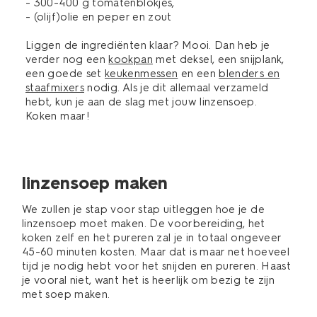
- 300-400 g tomatenblokjes,
- (olijf)olie en peper en zout
Liggen de ingrediënten klaar? Mooi. Dan heb je
verder nog een
kookpan
met deksel, een snijplank,
een goede set
keukenmessen
en een
blenders en
staafmixers
nodig. Als je dit allemaal verzameld
hebt, kun je aan de slag met jouw linzensoep.
Koken maar!
linzensoep maken
We zullen je stap voor stap uitleggen hoe je de
linzensoep moet maken. De voorbereiding, het
koken zelf en het pureren zal je in totaal ongeveer
45-60 minuten kosten. Maar dat is maar net hoeveel
tijd je nodig hebt voor het snijden en pureren. Haast
je vooral niet, want het is heerlijk om bezig te zijn
met soep maken.