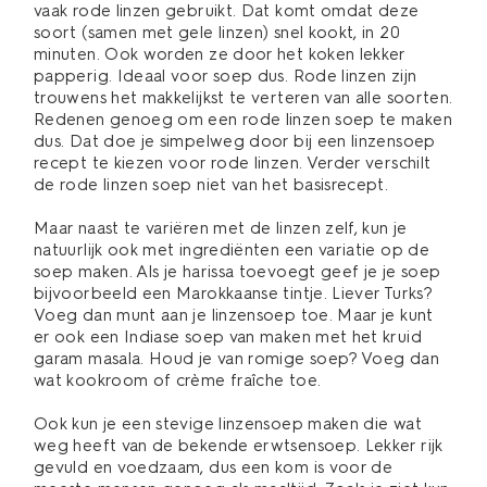
vaak rode linzen gebruikt. Dat komt omdat deze
soort (samen met gele linzen) snel kookt, in 20
minuten. Ook worden ze door het koken lekker
papperig. Ideaal voor soep dus. Rode linzen zijn
trouwens het makkelijkst te verteren van alle soorten.
Redenen genoeg om een rode linzen soep te maken
dus. Dat doe je simpelweg door bij een linzensoep
recept te kiezen voor rode linzen. Verder verschilt
de rode linzen soep niet van het basisrecept.
Maar naast te variëren met de linzen zelf, kun je
natuurlijk ook met ingrediënten een variatie op de
soep maken. Als je harissa toevoegt geef je je soep
bijvoorbeeld een Marokkaanse tintje. Liever Turks?
Voeg dan munt aan je linzensoep toe. Maar je kunt
er ook een Indiase soep van maken met het kruid
garam masala. Houd je van romige soep? Voeg dan
wat kookroom of crème fraîche toe.
Ook kun je een stevige linzensoep maken die wat
weg heeft van de bekende erwtsensoep. Lekker rijk
gevuld en voedzaam, dus een kom is voor de