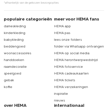
*afhankelijk van de gekozen bezorgopties
populaire categorieën
meer voor HEMA fans
dameskleding
HEMA app
kinderkleding
HEMA pas
babykleding
lees onze folders
beddengoed
folder via Whatsapp ontvangen
woonaccessoires
HEMA op social media
handdoeken
HEMA herontwerpwedstrijd
raamdecoratie
HEMA fotoservice
speelgoed
HEMA cadeaukaarten
gebak
HEMA tickets
koffie
HEMA verzekeringen
inspiratie
nieuws
over HEMA
internationaal