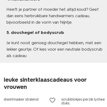
Heeft je partner of moeder het altijd koud? Geef
dan eens herbruikbare handwarmers cadeau,
bijvoorbeeld in de vorm van Nijntje.
douchegel of bodyscrub
Je kunt nooit genoeg douchegel hebben, met een
lekker geurtje. Of kies voor een neutrale bodyscrub
als cadeau.
leuke sinterklaascadeaus voor
vegan
vrouwen
1+1 gratis
vegan
sheetmasker stralend
scrubblokjes perzik lychee 
stuks