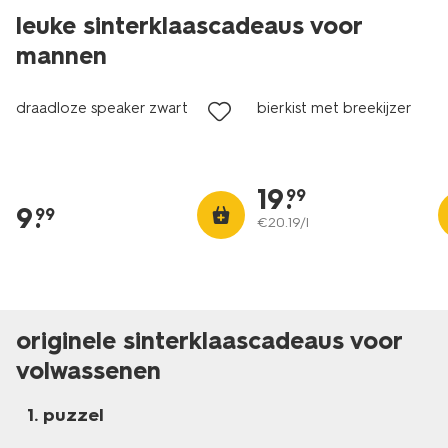
leuke sinterklaascadeaus voor
mannen
vegan
draadloze speaker zwart
bierkist met breekijzer
19
.
99
9
.
99
€
20
.
19
/l
originele sinterklaascadeaus voor
volwassenen
puzzel