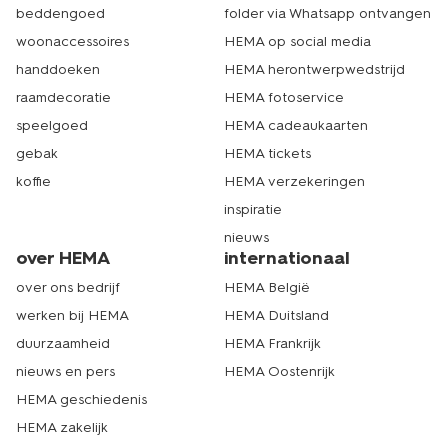
beddengoed
folder via Whatsapp ontvangen
woonaccessoires
HEMA op social media
handdoeken
HEMA herontwerpwedstrijd
raamdecoratie
HEMA fotoservice
speelgoed
HEMA cadeaukaarten
gebak
HEMA tickets
koffie
HEMA verzekeringen
inspiratie
nieuws
over HEMA
internationaal
over ons bedrijf
HEMA België
werken bij HEMA
HEMA Duitsland
duurzaamheid
HEMA Frankrijk
nieuws en pers
HEMA Oostenrijk
HEMA geschiedenis
HEMA zakelijk