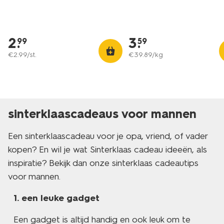
2
.
3
.
99
59
€
2
.
99
/st.
€
39
.
89
/kg
sinterklaascadeaus voor mannen
Een sinterklaascadeau voor je opa, vriend, of vader
kopen? En wil je wat Sinterklaas cadeau ideeën, als
inspiratie? Bekijk dan onze sinterklaas cadeautips
voor mannen.
een leuke gadget
Een gadget is altijd handig en ook leuk om te