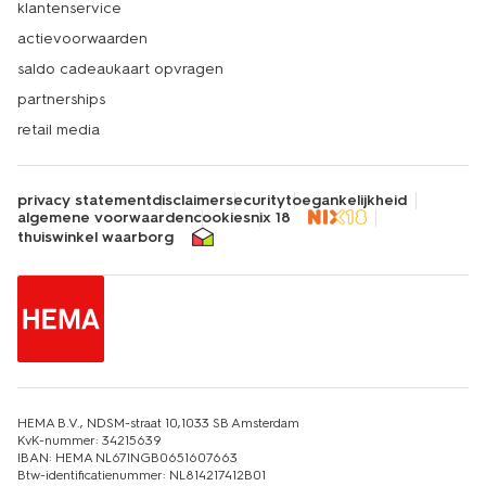
klantenservice
actievoorwaarden
saldo cadeaukaart opvragen
partnerships
retail media
privacy statement
disclaimer
security
toegankelijkheid
algemene voorwaarden
cookies
nix 18
thuiswinkel waarborg
HEMA B.V., NDSM-straat 10,1033 SB Amsterdam
KvK-nummer: 34215639
IBAN: HEMA NL67INGB0651607663
Btw-identificatienummer: NL814217412B01