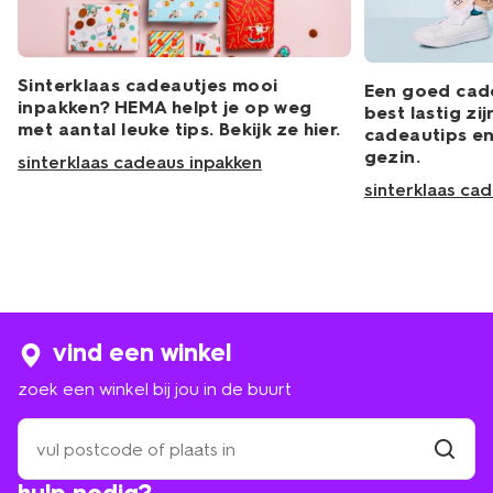
Sinterklaas cadeautjes mooi
Een goed cad
inpakken? HEMA helpt je op weg
best lastig zij
met aantal leuke tips. Bekijk ze hier.
cadeautips en
gezin.
sinterklaas cadeaus inpakken
sinterklaas ca
vind een winkel
zoek een winkel bij jou in de buurt
zoek
een
winkel
vind