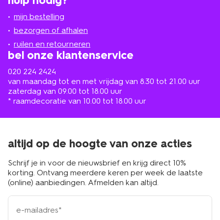
hulp nodig?
winkel
bij
jou
mijn bestelling
in
de
bezorgen of afhalen
buurt
ruilen en retourneren
bel onze klantenservice
020 224 2424
van maandag tot en met vrijdag van 8.30 tot 21.00 uur
zaterdag van 09.00 tot 18.00 uur
* raamdecoratie van 10.00 tot 18.00 uur
altijd op de hoogte van onze acties
Schrijf je in voor de nieuwsbrief en krijg direct 10%
korting. Ontvang meerdere keren per week de laatste
(online) aanbiedingen. Afmelden kan altijd.
e-
mailadres