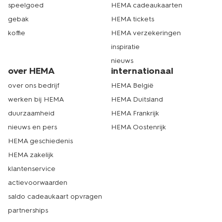
speelgoed
HEMA cadeaukaarten
gebak
HEMA tickets
koffie
HEMA verzekeringen
inspiratie
nieuws
over HEMA
internationaal
over ons bedrijf
HEMA België
werken bij HEMA
HEMA Duitsland
duurzaamheid
HEMA Frankrijk
nieuws en pers
HEMA Oostenrijk
HEMA geschiedenis
HEMA zakelijk
klantenservice
actievoorwaarden
saldo cadeaukaart opvragen
partnerships