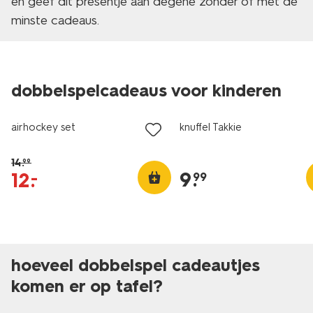
en geef dit presentje aan degene zonder of met de
minste cadeaus.
dobbelspelcadeaus voor kinderen
sale
airhockey set
knuffel Takkie
14
.
99
9
.
12
.
–
99
hoeveel dobbelspel cadeautjes
komen er op tafel?