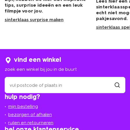
Lees hier een 
tips, surprise ideeën en een leuk
sinterklaassp
filmpje voor jou.
echt niet mo
pakjesavond.
sinterklaas surprise maken
sinterklaas spe
vind een winkel
zoek een winkel bij jou in de buurt
zoek
een
winkel
vind
hulp nodig?
winkel
bij
jou
mijn bestelling
in
de
bezorgen of afhalen
buurt
ruilen en retourneren
bel onze klantenservice