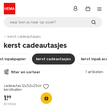
inloggen
waar ben je naar op zoek?
kerst cadeautasjes
kerst cadeautasjes
st inpakpapier
kerst cadeautasjes
kerst inpak ac
1 artikelen
filter en sorteer
cadeautas 12x32x25cm
kerstballen
1
.
99
€
1
.
99
/st.