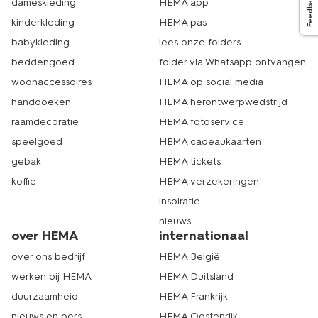
Feedback
dameskleding
HEMA app
kinderkleding
HEMA pas
babykleding
lees onze folders
beddengoed
folder via Whatsapp ontvangen
woonaccessoires
HEMA op social media
handdoeken
HEMA herontwerpwedstrijd
raamdecoratie
HEMA fotoservice
speelgoed
HEMA cadeaukaarten
gebak
HEMA tickets
koffie
HEMA verzekeringen
inspiratie
nieuws
over HEMA
internationaal
over ons bedrijf
HEMA België
werken bij HEMA
HEMA Duitsland
duurzaamheid
HEMA Frankrijk
nieuws en pers
HEMA Oostenrijk