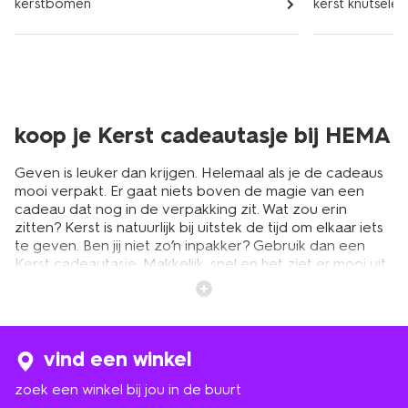
kerstbomen
kerst knutselen
koop je Kerst cadeautasje bij HEMA
Geven is leuker dan krijgen. Helemaal als je de cadeaus
mooi verpakt. Er gaat niets boven de magie van een
cadeau dat nog in de verpakking zit. Wat zou erin
zitten? Kerst is natuurlijk bij uitstek de tijd om elkaar iets
te geven. Ben jij niet zo’n inpakker? Gebruik dan een
Kerst cadeautasje. Makkelijk, snel en het ziet er mooi uit.
HEMA is ook voor de kerstperiode de winkel die overal
aan gedacht heeft. We hebben alles voor Kerst, en ook
alles om jouw kerstcadeaus extra feestelijk te maken.
vind een winkel
een Kerst cadeautas voor alle
zoek een winkel bij jou in de buurt
soorten cadeaus