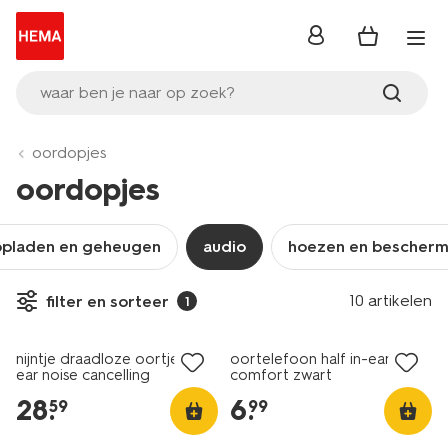
inloggen
waar ben je naar op zoek?
oordopjes
oordopjes
opladen en geheugen
audio
hoezen en bescherm
10 artikelen
filter en sorteer
1
nijntje draadloze oortjes in-
oortelefoon half in-ear
ear noise cancelling
comfort zwart
28
.
6
.
59
99