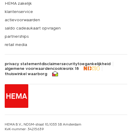
HEMA zakelijk
klantenservice
actievoorwaarden
saldo cadeaukaart opvragen
partnerships
retail media
privacy statement
disclaimer
security
toegankelijkheid
algemene voorwaarden
cookies
nix 18
thuiswinkel waarborg
HEMA B.V., NDSM-straat 10,1033 SB Amsterdam
KvK-nummer: 34215639