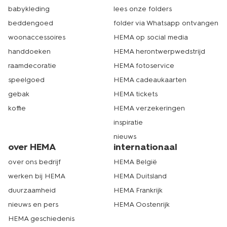
babykleding
lees onze folders
beddengoed
folder via Whatsapp ontvangen
woonaccessoires
HEMA op social media
handdoeken
HEMA herontwerpwedstrijd
raamdecoratie
HEMA fotoservice
speelgoed
HEMA cadeaukaarten
gebak
HEMA tickets
koffie
HEMA verzekeringen
inspiratie
nieuws
over HEMA
internationaal
over ons bedrijf
HEMA België
werken bij HEMA
HEMA Duitsland
duurzaamheid
HEMA Frankrijk
nieuws en pers
HEMA Oostenrijk
HEMA geschiedenis