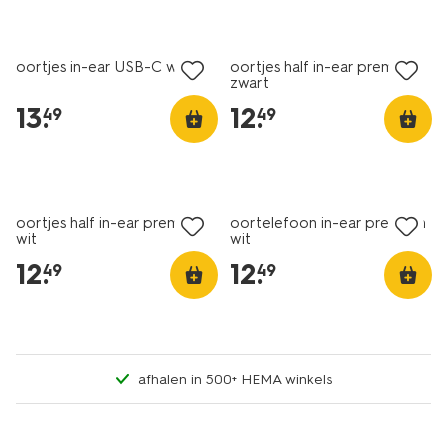
oortjes in-ear USB-C wit
oortjes half in-ear premium
zwart
13
.
12
.
49
49
oortjes half in-ear premium
oortelefoon in-ear premium
wit
wit
12
.
12
.
49
49
afhalen in 500+ HEMA winkels