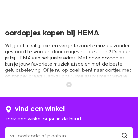
oordopjes kopen bij HEMA
Wil jij optimaal genieten van je favoriete muziek zonder
gestoord te worden door omgevingsgeluiden? Dan ben
je bij HEMA aan het juiste adres. Met onze oordopjes
kun je jouw favoriete muziek afspelen met de beste
geluidsbeleving. Of je nu op zoek bent naar oortjes met
of zonder draad. Dankzij ons ruime assortiment vind je
vast en zeker jouw favoriet. De oordopjes zijn gemaakt
van de beste materialen en zijn ontworpen om
comfortabel te blijven zitten. Ook tijdens het sporten of
hardlopen.
vind een winkel
zoek een winkel bij jou in de buurt
verschillende soorten goedkope
oordopjes
zoek
een