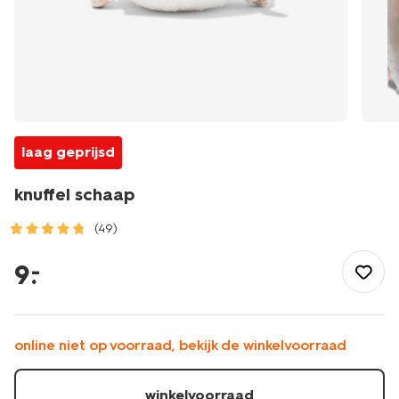
laag geprijsd
knuffel schaap
(49)
/speelgoed-
hobby/knuffels/knuffel-
9
.
–
schaap-
61150446.html
online niet op voorraad, bekijk de winkelvoorraad
winkelvoorraad