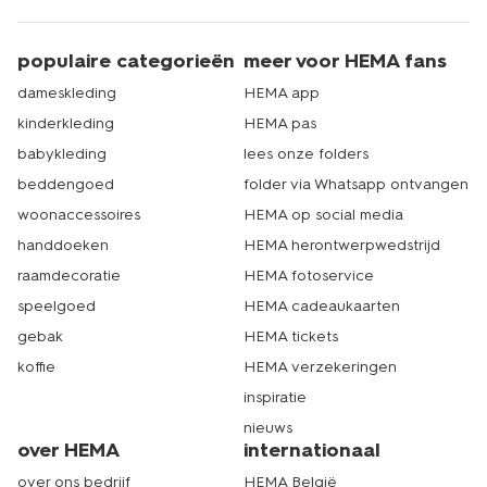
populaire categorieën
meer voor HEMA fans
dameskleding
HEMA app
kinderkleding
HEMA pas
babykleding
lees onze folders
beddengoed
folder via Whatsapp ontvangen
woonaccessoires
HEMA op social media
handdoeken
HEMA herontwerpwedstrijd
raamdecoratie
HEMA fotoservice
speelgoed
HEMA cadeaukaarten
gebak
HEMA tickets
koffie
HEMA verzekeringen
inspiratie
nieuws
over HEMA
internationaal
over ons bedrijf
HEMA België