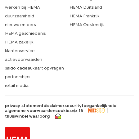
werken bij HEMA
HEMA Duitsland
duurzaamheid
HEMA Frankrijk
nieuws en pers
HEMA Oostenrijk
HEMA geschiedenis
HEMA zakelijk
klantenservice
actievoorwaarden
saldo cadeaukaart opvragen
partnerships
retail media
privacy statement
disclaimer
security
toegankelijkheid
algemene voorwaarden
cookies
nix 18
thuiswinkel waarborg