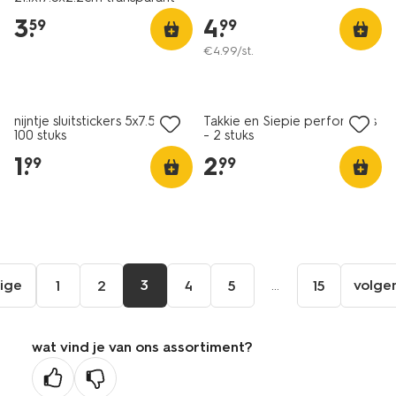
3
.
4
.
59
99
€
4
.
99
/st.
nijntje sluitstickers 5x7.5cm -
Takkie en Siepie perforators
100 stuks
- 2 stuks
1
.
2
.
99
99
ige
3
...
volge
1
2
4
5
15
ga
aar
de
wat vind je van ons assortiment?
orige
agina