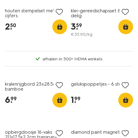
houten stempelset met
klei-gereedschapsset 6-
cijfers
delig
2
.
3
.
50
59
€
35
.
90
/kg
afhalen in 500+ HEMA winkels
kralenrijgbord 23x28.5cm
gelukspoppetjes - 6 stuks
bamboe
6
.
1
.
99
99
opbergdoosje 16-vaks
diamond paint magneten
21.1x17.5x2.2cm transparant