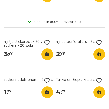
afhalen in 500+ HEMA winkels
nijntje stickerboek 20 vel
nijntje perforators - 2 stuks
stickers - 20 stuks
3
.
2
.
49
99
stickers edelstenen - 119 stuks
Takkie en Siepie kralenset
1
.
4
.
99
99
laag geprijsd