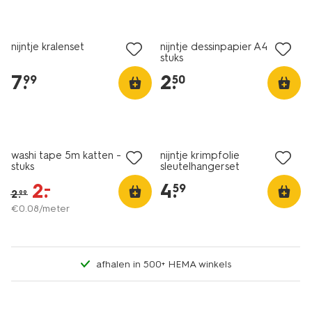
laag geprijsd
nijntje kralenset
nijntje dessinpapier A4 - 25
stuks
7
.
2
.
99
50
sale
washi tape 5m katten - 4
nijntje krimpfolie
stuks
sleutelhangerset
2
.
4
.
–
59
2
.
99
€
0
.
08
/meter
afhalen in 500+ HEMA winkels