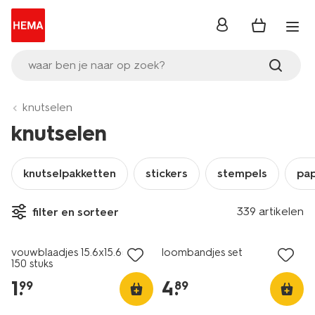
inloggen
waar ben je naar op zoek?
knutselen
knutselen
knutselpakketten
stickers
stempels
pap
339 artikelen
filter en sorteer
vouwblaadjes 15.6x15.6cm -
loombandjes set
150 stuks
1
.
4
.
99
89