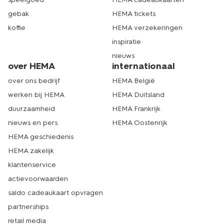
gebak
HEMA tickets
koffie
HEMA verzekeringen
inspiratie
nieuws
over HEMA
internationaal
over ons bedrijf
HEMA België
werken bij HEMA
HEMA Duitsland
duurzaamheid
HEMA Frankrijk
nieuws en pers
HEMA Oostenrijk
HEMA geschiedenis
HEMA zakelijk
klantenservice
actievoorwaarden
saldo cadeaukaart opvragen
partnerships
retail media