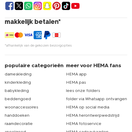
makkelijk betalen*
*afhankelijk van de gekozen bezorgopties
populaire categorieën
meer voor HEMA fans
dameskleding
HEMA app
kinderkleding
HEMA pas
babykleding
lees onze folders
beddengoed
folder via Whatsapp ontvangen
woonaccessoires
HEMA op social media
handdoeken
HEMA herontwerpwedstrijd
raamdecoratie
HEMA fotoservice
speelgoed
HEMA cadeaukaarten