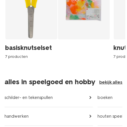
basisknutselset
knut
7 producten
7 prod
alles in speelgoed en hobby
bekijk alles
schilder- en tekenspullen
boeken
handwerken
houten speel