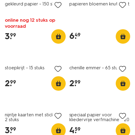
gekleurd papier - 150 stuks
papieren bloemen knutselset
online nog 12 stuks op
voorraad
6
.
3
.
49
99
vegan
stoepkrijt - 15 stuks
chenille emmer - 65 stuks
2
.
2
.
99
99
nijntje kaarten met stickers -
speciaal papier voor
2 stuks
kliedervrije verfmachine - 20
stuks
3
.
4
.
99
59