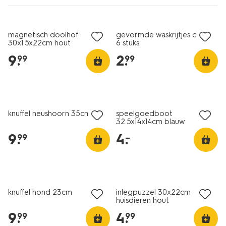
magnetisch doolhof
gevormde waskrijtjes dino -
30x1.5x22cm hout
6 stuks
9
.
2
.
99
99
laag geprijsd
knuffel neushoorn 35cm
speelgoedboot
32.5x14x14cm blauw
9
.
4
.
–
99
knuffel hond 23cm
inlegpuzzel 30x22cm
huisdieren hout
9
.
4
.
99
99