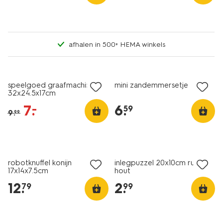
afhalen in 500+ HEMA winkels
sale
speelgoed graafmachine
mini zandemmersetje
32x24.5x17cm
7
.
6
.
–
59
9
.
99
robotknuffel konijn
inlegpuzzel 20x10cm rups
17x14x7.5cm
hout
12
.
2
.
79
99