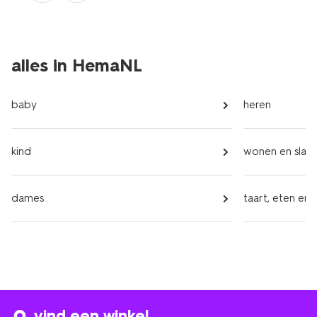
alles in HemaNL
baby
heren
kind
wonen en slap
dames
taart, eten en 
vind een winkel