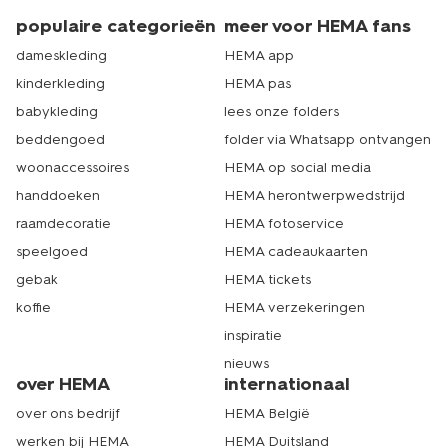
populaire categorieën
meer voor HEMA fans
dameskleding
HEMA app
kinderkleding
HEMA pas
babykleding
lees onze folders
beddengoed
folder via Whatsapp ontvangen
woonaccessoires
HEMA op social media
handdoeken
HEMA herontwerpwedstrijd
raamdecoratie
HEMA fotoservice
speelgoed
HEMA cadeaukaarten
gebak
HEMA tickets
koffie
HEMA verzekeringen
inspiratie
nieuws
over HEMA
internationaal
over ons bedrijf
HEMA België
werken bij HEMA
HEMA Duitsland