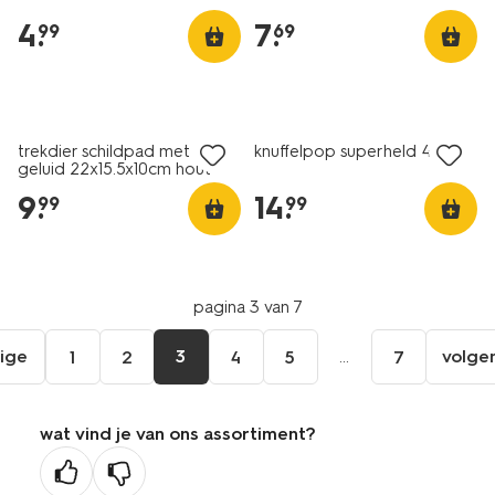
4
.
7
.
99
69
trekdier schildpad met
knuffelpop superheld 43cm
geluid 22x15.5x10cm hout
9
.
14
.
99
99
pagina 3 van 7
ige
3
...
volge
1
2
4
5
7
ga
aar
de
wat vind je van ons assortiment?
orige
agina