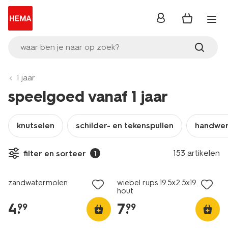
inloggen
waar ben je naar op zoek?
1 jaar
speelgoed vanaf 1 jaar
knutselen
schilder- en tekenspullen
handwe
153 artikelen
filter en sorteer
1
zandwatermolen
wiebel rups 19.5x2.5x19.5cm
hout
4
.
7
.
99
99