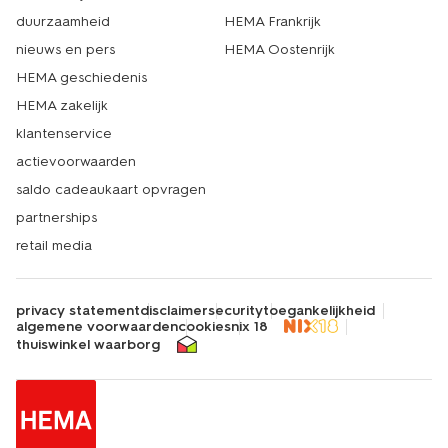
duurzaamheid
HEMA Frankrijk
nieuws en pers
HEMA Oostenrijk
HEMA geschiedenis
HEMA zakelijk
klantenservice
actievoorwaarden
saldo cadeaukaart opvragen
partnerships
retail media
privacy statement
disclaimer
security
toegankelijkheid
algemene voorwaarden
cookies
nix 18
thuiswinkel waarborg