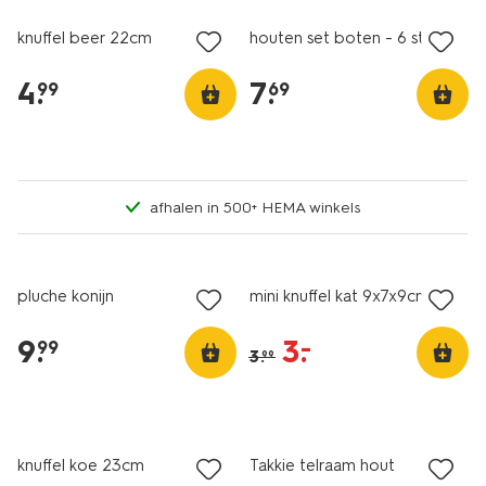
knuffel beer 22cm
houten set boten - 6 stuks
4
.
7
.
99
69
afhalen in 500+ HEMA winkels
sale
pluche konijn
mini knuffel kat 9x7x9cm
9
.
3
.
–
99
3
.
99
knuffel koe 23cm
Takkie telraam hout