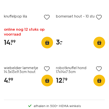
laag geprijsd
knuffelpop lila
bomenset hout - 10 stuks
online nog 12 stuks op
voorraad
3
.
–
14
.
99
wiebeldier lammetje
robotknuffel hond
14.5x13x9.5cm hout
17x14x7.5cm
4
.
12
.
99
79
afhalen in 500+ HEMA winkels