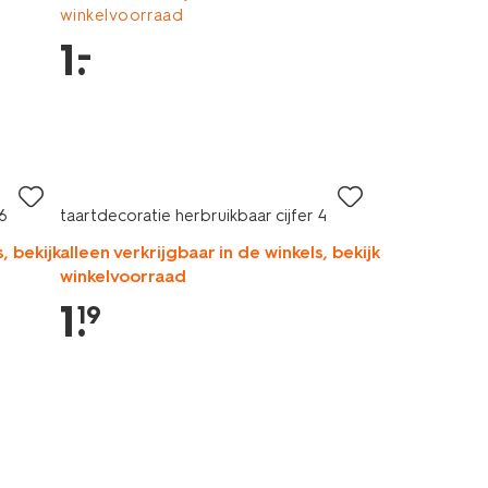
winkelvoorraad
–
1
.
 6
taartdecoratie herbruikbaar cijfer 4
, bekijk
alleen verkrijgbaar in de winkels, bekijk
winkelvoorraad
1
.
19