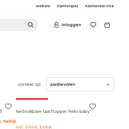
winkels
klantenpas
klantenservice
inloggen
sorteer op:
aanbevolen
laag geprijsd
 5
herbruikbare taarttopper 'hello baby'
, bekijk
niet online, bekijk