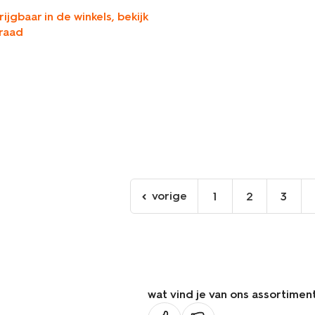
rijgbaar in de winkels, bekijk
raad
vorige
1
2
3
ga
naar
de
vorige
pagina
wat vind je van ons assortimen