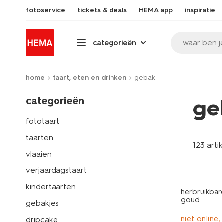
fotoservice
tickets & deals
HEMA app
inspiratie
waar ben j
categorieën
home
taart, eten en drinken
gebak
categorieën
ge
fototaart
taarten
123 arti
vlaaien
verjaardagstaart
kindertaarten
herbruikbar
goud
gebakjes
niet online,
dripcake