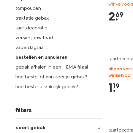
winkelvoor
tompoucen
2
.
69
traktatie gebak
taartdecoratie
versier jouw taart
vaderdagtaart
bestellen en annuleren
taartdecorat
gebak afhalen in een HEMA filiaal
alleen verk
winkelvoor
hoe bestel of annuleer je gebak?
1
.
19
hoe bestel je zakelijk gebak?
filters
soort gebak
taartdecorat