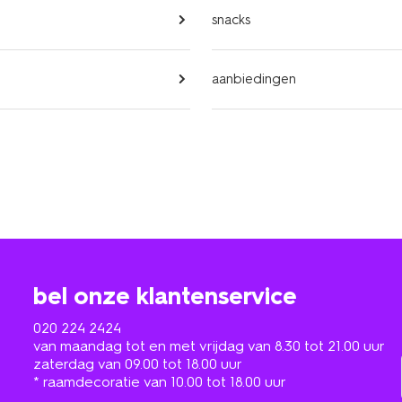
snacks
aanbiedingen
bel onze klantenservice
020 224 2424
van maandag tot en met vrijdag van 8.30 tot 21.00 uur
zaterdag van 09.00 tot 18.00 uur
* raamdecoratie van 10.00 tot 18.00 uur