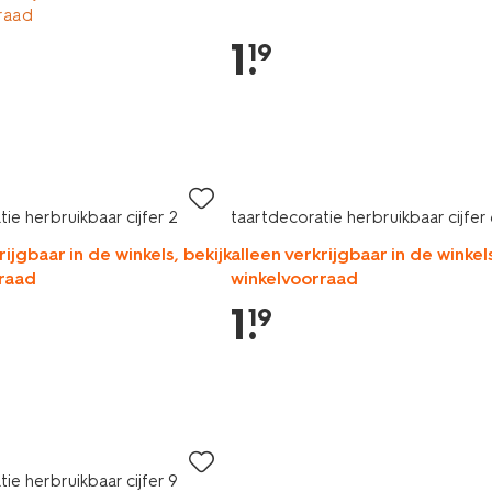
raad
1
.
19
ie herbruikbaar cijfer 2
taartdecoratie herbruikbaar cijfer
rijgbaar in de winkels, bekijk
alleen verkrijgbaar in de winkels
raad
winkelvoorraad
1
.
19
ie herbruikbaar cijfer 9