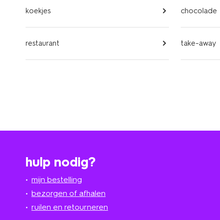
koekjes
chocolade
restaurant
take-away
hulp nodig?
mijn bestelling
bezorgen of afhalen
ruilen en retourneren