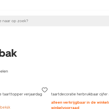
e naar op zoek?
bak
kelen
e taarttopper verjaardag
taartdecoratie herbruikbaar cijfer
alleen verkrijgbaar in de winkels
 bekijk
winkelvoorraad