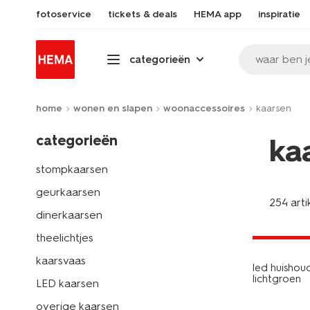
fotoservice
tickets & deals
HEMA app
inspiratie
waar ben j
categorieën
home
wonen en slapen
woonaccessoires
kaarsen
categorieën
ka
stompkaarsen
geurkaarsen
254 arti
dinerkaarsen
laag gepri
theelichtjes
kaarsvaas
led huishou
lichtgroen
LED kaarsen
overige kaarsen