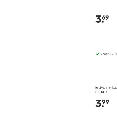
3
.
69
voor 22:0
led-dinerka
naturel
3
.
99