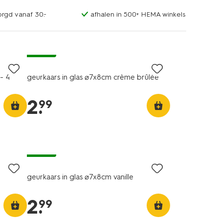
orgd vanaf 30.-
afhalen in 500+ HEMA winkels
vegan
- 4
geurkaars in glas ⌀7x8cm crème brûlée
2
.
99
vegan
geurkaars in glas ⌀7x8cm vanille
2
.
99