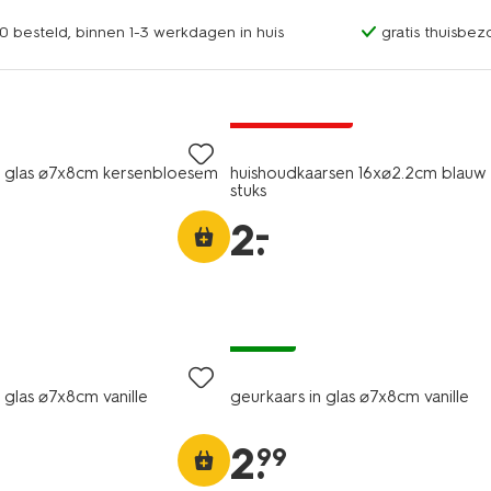
0 besteld, binnen 1-3 werkdagen in huis
gratis thuisbez
vegan
laag geprijsd
n glas ⌀7x8cm kersenbloesem
huishoudkaarsen 16x⌀2.2cm blauw 
stuks
–
2
.
vegan
 glas ⌀7x8cm vanille
geurkaars in glas ⌀7x8cm vanille
2
.
99