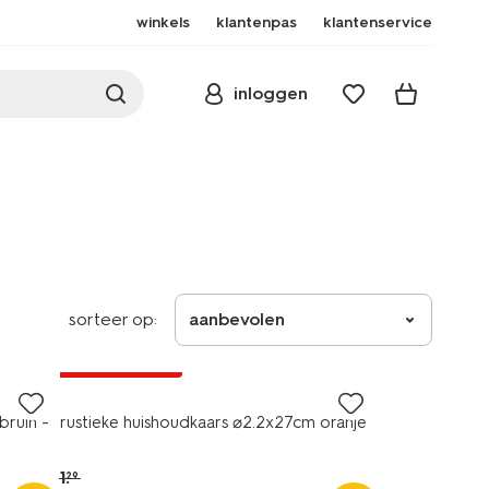
winkels
klantenpas
klantenservice
inloggen
sorteer op:
aanbevolen
vegan
laag geprijsd
bruin -
rustieke huishoudkaars ⌀2.2x27cm oranje
1
.
29