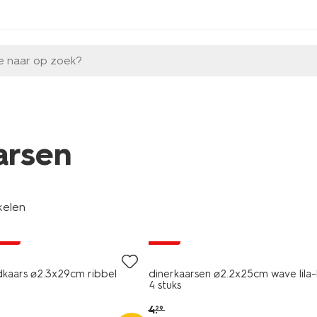
e naar op zoek?
arsen
kelen
vegan
jsd
sale
dkaars ⌀2.3x29cm ribbel
dinerkaarsen ⌀2.2x25cm wave lila-
4 stuks
4
.
29