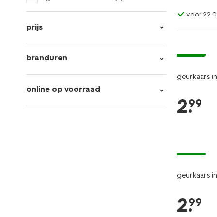
voor 22:0
prijs
vegan
branduren
geurkaars i
online op voorraad
2
.
99
vegan
geurkaars in
2
.
99