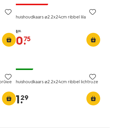
laag geprijsd
huishoudkaars ⌀2.2x24cm ribbel lila
1
.
29
0
.
75
vegan
brûlée
huishoudkaars ⌀2.2x24cm ribbel lichtroze
1
.
29