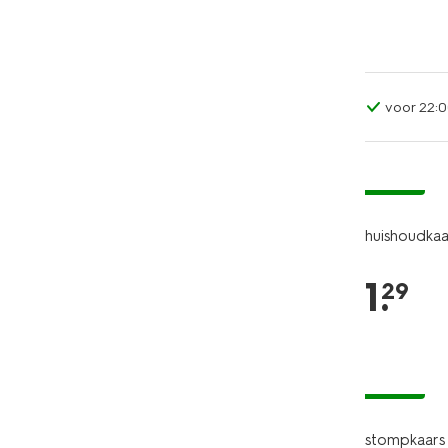
voor 22:0
vegan
huishoudkaa
1
.
29
vegan
stompkaars