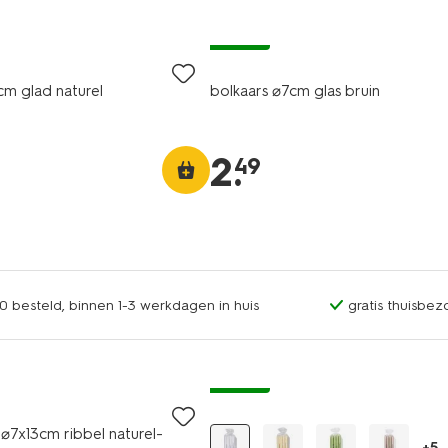
vegan
cm glad naturel
bolkaars ⌀7cm glas bruin
2
.
49
0 besteld, binnen 1-3 werkdagen in huis
gratis thuisbez
vegan
⌀7x13cm ribbel naturel-
+5