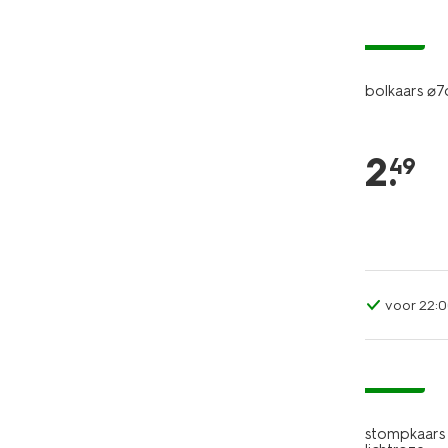
vegan
bolkaars ⌀7
2
.
49
voor 22:0
vegan
stompkaars 