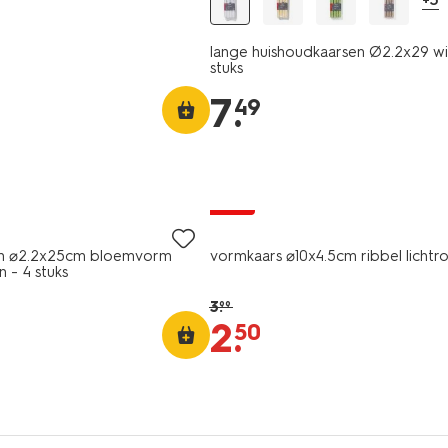
lange huishoudkaarsen Ø2.2x29 wit
stuks
7
.
49
vegan
sale
en ⌀2.2x25cm bloemvorm
vormkaars ⌀10x4.5cm ribbel lichtr
 - 4 stuks
3
.
99
2
.
50