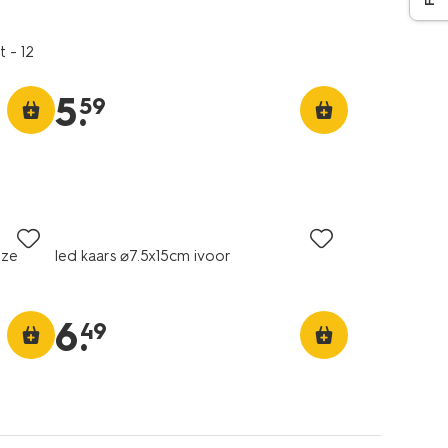
 - 12
5
.
59
oze
led kaars ⌀7.5x15cm ivoor
6
.
49