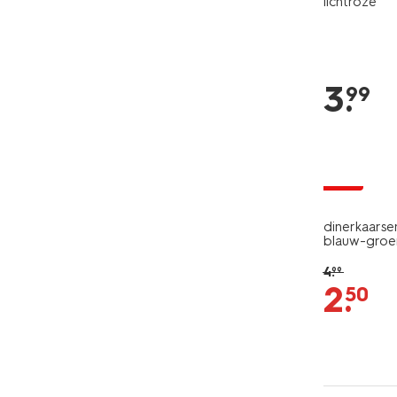
lichtroze
3
.
99
vegan
sale
dinerkaars
blauw-groen
4
.
99
2
.
50