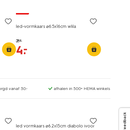
sale
led-vormkaars ⌀6.5x16cm wlila
7
.
99
–
4
.
orgd vanaf 30.-
afhalen in 500+ HEMA winkels
Feedback
led vormkaars ⌀6.2x15cm diabolo ivoor