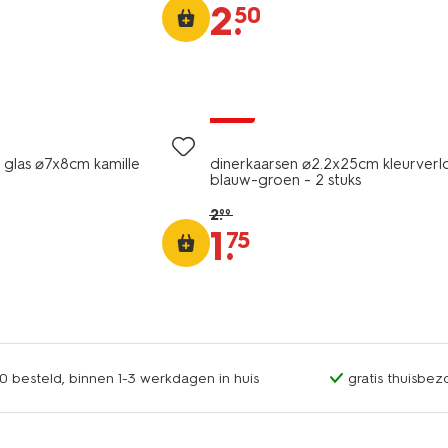
2
.
50
vegan
sale
n glas ⌀7x8cm kamille
dinerkaarsen ⌀2.2x25cm kleurver
blauw-groen - 2 stuks
2
.
99
1
.
75
0 besteld, binnen 1-3 werkdagen in huis
gratis thuisbez
vegan