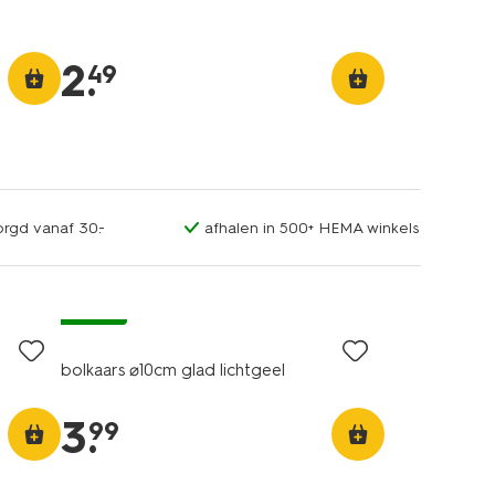
2
.
49
orgd vanaf 30.-
afhalen in 500+ HEMA winkels
vegan
bolkaars ⌀10cm glad lichtgeel
3
.
99