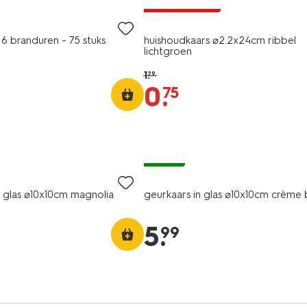
laag geprijsd
 6 branduren - 75 stuks
huishoudkaars ⌀2.2x24cm ribbel
lichtgroen
1
.
29
0
.
75
vegan
n glas ⌀10x10cm magnolia
geurkaars in glas ⌀10x10cm crème 
5
.
99