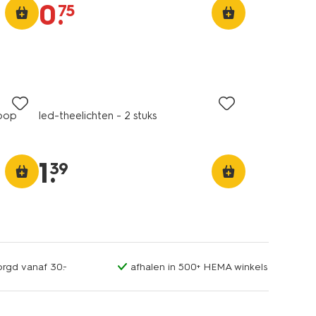
0
.
75
loop
led-theelichten - 2 stuks
1
.
39
orgd vanaf 30.-
afhalen in 500+ HEMA winkels
vegan