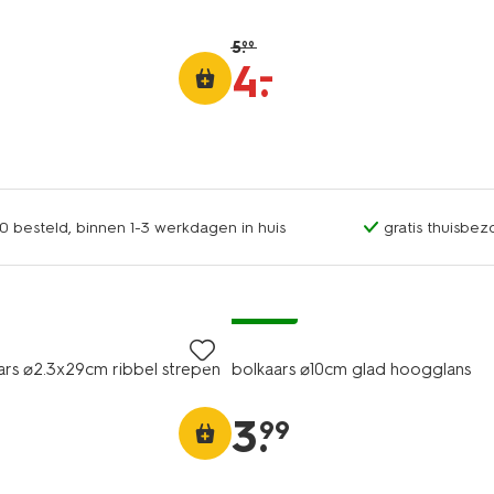
5
.
99
–
4
.
0 besteld, binnen 1-3 werkdagen in huis
gratis thuisbez
vegan
ars ⌀2.3x29cm ribbel strepen
bolkaars ⌀10cm glad hoogglans
3
.
99