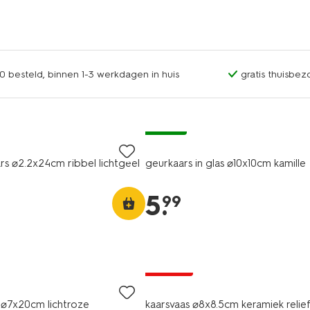
0 besteld, binnen 1-3 werkdagen in huis
gratis thuisbez
vegan
rs ⌀2.2x24cm ribbel lichtgeel
geurkaars in glas ⌀10x10cm kamille
5
.
99
korting
 ⌀7x20cm lichtroze
kaarsvaas ⌀8x8.5cm keramiek relie