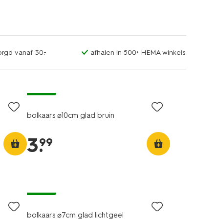
orgd vanaf 30.-
afhalen in 500+ HEMA winkels
vegan
bolkaars ⌀10cm glad bruin
3
.
99
vegan
f
bolkaars ⌀7cm glad lichtgeel