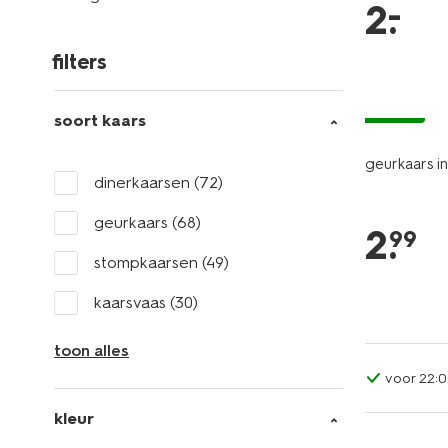
–
2
.
filters
vegan
soort kaars
geurkaars i
dinerkaarsen
(72)
geurkaars
(68)
2
.
99
stompkaarsen
(49)
kaarsvaas
(30)
toon alles
voor 22:0
kleur