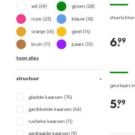
vegan
wit
(49)
groen
(28)
sfeerlichten
roze
(23)
blauw
(18)
oranje
(16)
geel
(14)
6
.
99
bruin
(11)
paars
(10)
toon alles
vegan
structuur
geurkaars i
gladde kaarsen
(74)
5
.
99
geribbelde kaarsen
(46)
rustieke kaarsen
(11)
gedraaide kaarsen
(9)