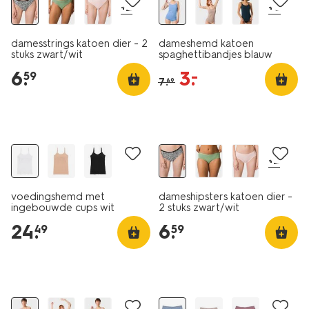
+2
+6
damesstrings katoen dier - 2
dameshemd katoen
stuks zwart/wit
spaghettibandjes blauw
6
.
3
.
–
59
7
.
69
2 stuks
+2
voedingshemd met
dameshipsters katoen dier -
ingebouwde cups wit
2 stuks zwart/wit
24
.
6
.
49
59
korting