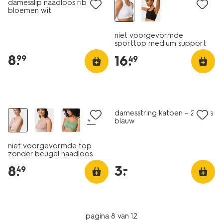
damesslip naadloos rib
bloemen wit
niet voorgevormde
sporttop medium support
zonder beugel naadloos wit
8
.
16
.
99
49
2 stuks
laag geprijsd
damesstring katoen - 2 stuks
+4
blauw
niet voorgevormde top
zonder beugel naadloos
lichtroze
3
.
–
8
.
49
pagina 8 van 12