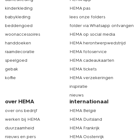
kinderkleding
HEMA pas
babykleding
lees onze folders
beddengoed
folder via Whatsapp ontvangen
woonaccessoires
HEMA op social media
handdoeken
HEMA herontwerpwedstrijd
raamdecoratie
HEMA fotoservice
speelgoed
HEMA cadeaukaarten
gebak
HEMA tickets
koffie
HEMA verzekeringen
inspiratie
nieuws
over HEMA
internationaal
over ons bedrijf
HEMA België
werken bij HEMA
HEMA Duitsland
duurzaamheid
HEMA Frankrijk
nieuws en pers
HEMA Oostenrijk