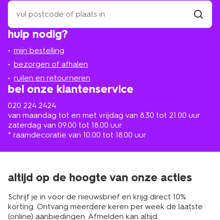
zoek
een
winkel
vind
hulp nodig?
winkel
bij
jou
mijn bestelling
in
de
bezorgen of afhalen
buurt
ruilen en retourneren
bel onze klantenservice
020 224 2424
van maandag tot en met vrijdag van 8.30 tot 21.00 uur
zaterdag van 09.00 tot 18.00 uur
* raamdecoratie van 10.00 tot 18.00 uur
altijd op de hoogte van onze acties
Schrijf je in voor de nieuwsbrief en krijg direct 10%
korting. Ontvang meerdere keren per week de laatste
(online) aanbiedingen. Afmelden kan altijd.