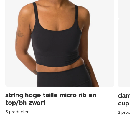
string hoge taille micro rib en
dam
top/bh zwart
cups
3 producten
2 prod