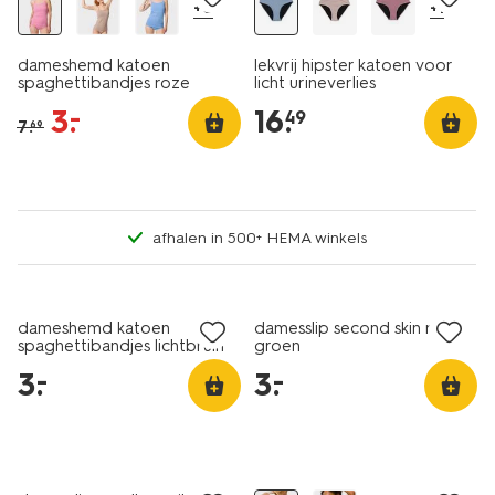
+6
+1
dameshemd katoen
lekvrij hipster katoen voor
spaghettibandjes roze
licht urineverlies
middenblauw
3
.
16
.
–
49
7
.
69
afhalen in 500+ HEMA winkels
laag geprijsd
laag geprijsd
dameshemd katoen
damesslip second skin micro
spaghettibandjes lichtbruin
groen
3
.
3
.
–
–
3+1 gratis