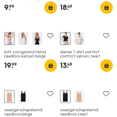
lichtbruin
9
.
18
.
99
49
licht corrigerend hemd
dames T-shirt perfect
naadloos katoen beige
comfort katoen zwart
19
.
13
.
99
49
zwangerschapshemd
zwangerschapshemd
naadloos beige
naadloos zwart