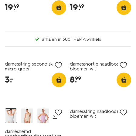
19
.
19
.
49
49
afhalen in 500+ HEMA winkels
laag geprijsd
3+1 gratis
damesstring second skin
damesshortie naadloos rib
micro groen
bloemen wit
3
.
8
.
–
99
korting
damesstring naadloos rib
+1
bloemen wit
dameshemd