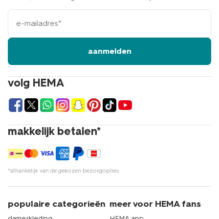
e-
mailadres
aanmelden
volg HEMA
makkelijk betalen*
*afhankelijk van de gekozen bezorgopties
populaire categorieën
meer voor HEMA fans
dameskleding
HEMA app