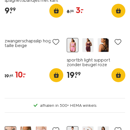
spaghettibandjes met kant
wit
3
.
–
9
.
99
8
.
99
sale
zwangerschapsslip hoge
taille beige
sportbh light support
zonder beugel roze
10
.
–
19
.
99
19
.
49
afhalen in 500+ HEMA winkels
2 stuks
korting