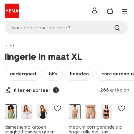
inloggen
waar ben je naar op zoek?
XL
lingerie in maat XL
ondergoed
bh's
hemden
corrigerend 
266 artikelen
filter en sorteer
1
dameshemd katoen
medium corrigerende slip
spaghettibandjes groen
hoge taille met kant