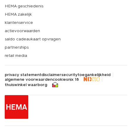
HEMA geschiedenis
HEMA zakelijk
klantenservice
actievoorwaarden
saldo cadeaukaart opvragen
partnerships
retail media
privacy statement
disclaimer
security
toegankelijkheid
algemene voorwaarden
cookies
nix 18
thuiswinkel waarborg