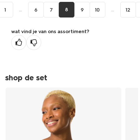
...
8
...
1
6
7
9
10
12
wat vind je van ons assortiment?
shop de set