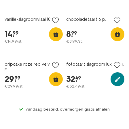
vanille-slagroomvlaai 10 p.
chocoladetaart 6 p.
14
.
8
.
99
99
€
14
.
99
/st.
€
8
.
99
/st.
dripcake roze red velvet 16
fototaart slagroom luxe 16 p.
p.
29
.
32
.
99
49
€
29
.
99
/st.
€
32
.
49
/st.
vandaag besteld, overmorgen gratis afhalen