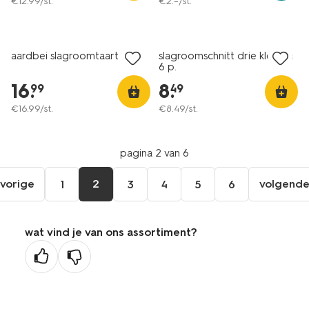
€
12
.
99
/st.
€
2
.
–
/st.
aardbei slagroomtaart 8 p.
slagroomschnitt drie kleuren
6 p.
16
.
8
.
99
49
€
16
.
99
/st.
€
8
.
49
/st.
pagina 2 van 6
vorige
2
volgend
1
3
4
5
6
ga
vol
naar
pag
de
wat vind je van ons assortiment?
vorige
pagina