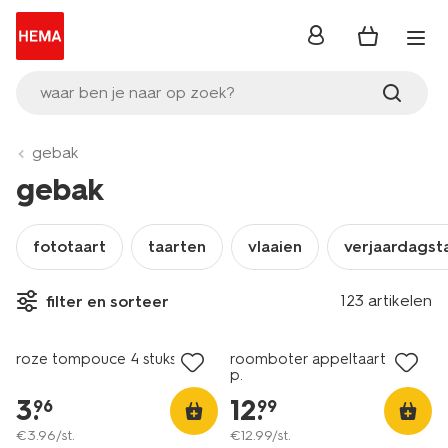
inloggen
waar ben je naar op zoek?
gebak
gebak
fototaart
taarten
vlaaien
verjaardagst
123 artikelen
filter en sorteer
roze tompouce 4 stuks
roomboter appeltaart XL 10
p.
3
.
12
.
96
99
€
3
.
96
/st.
€
12
.
99
/st.