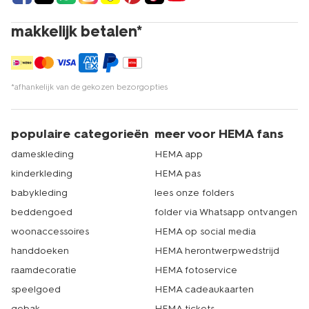
makkelijk betalen*
*afhankelijk van de gekozen bezorgopties
populaire categorieën
meer voor HEMA fans
dameskleding
HEMA app
kinderkleding
HEMA pas
babykleding
lees onze folders
beddengoed
folder via Whatsapp ontvangen
woonaccessoires
HEMA op social media
handdoeken
HEMA herontwerpwedstrijd
raamdecoratie
HEMA fotoservice
speelgoed
HEMA cadeaukaarten
gebak
HEMA tickets