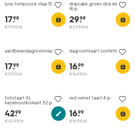
luxe tompouce vlaai 10 p.
dripcake groen drie kleuren
16 p.
17
.
29
.
99
99
€
17
.
99
/st.
€
29
.
99
/st.
aardbeienslagroomvlaai 10 p.
slagroomtaart confetti 8 p.
17
.
16
.
99
99
€
17
.
99
/st.
€
16
.
99
/st.
fototaart XL
red velvet taart 8 p.
hazelnootkrokant 32 p.
42
.
16
.
99
99
€
42
.
99
/st.
€
16
.
99
/st.