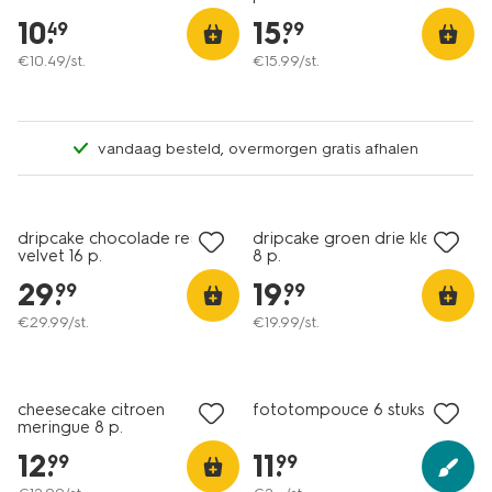
10
.
15
.
49
99
€
10
.
49
/st.
€
15
.
99
/st.
vandaag besteld, overmorgen gratis afhalen
dripcake chocolade red
dripcake groen drie kleuren
velvet 16 p.
8 p.
29
.
19
.
99
99
€
29
.
99
/st.
€
19
.
99
/st.
cheesecake citroen
fototompouce 6 stuks
meringue 8 p.
12
.
11
.
99
99