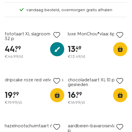
vandaag besteld, overmorgen gratis afhalen
fototaart XL slagroom luxe
luxe MonChou®vlaai 6p.
32 p.
44
.
13
.
99
49
€
44
.
99
/st.
€
13
.
49
/st.
dripcake roze red velvet 8 p.
chocoladetaart XL 10 p.
gesneden
19
.
16
.
99
99
€
19
.
99
/st.
€
16
.
99
/st.
hazelnootschuimtaart 6 p.
aardbeien-bavaroisevlaai 10
p.