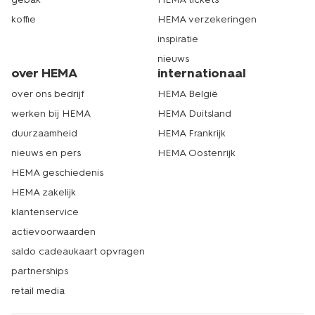
koffie
HEMA verzekeringen
inspiratie
nieuws
over HEMA
internationaal
over ons bedrijf
HEMA België
werken bij HEMA
HEMA Duitsland
duurzaamheid
HEMA Frankrijk
nieuws en pers
HEMA Oostenrijk
HEMA geschiedenis
HEMA zakelijk
klantenservice
actievoorwaarden
saldo cadeaukaart opvragen
partnerships
retail media