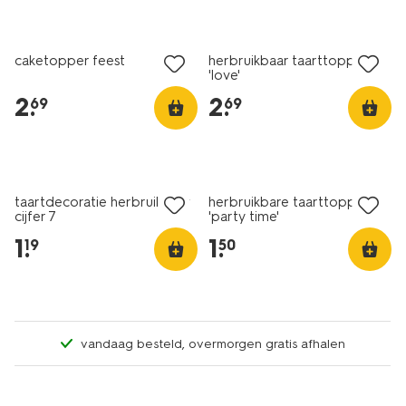
caketopper feest
herbruikbaar taarttopper
'love'
2
.
2
.
69
69
laag geprijsd
taartdecoratie herbruikbaar
herbruikbare taarttopper
cijfer 7
'party time'
1
.
1
.
19
50
vandaag besteld, overmorgen gratis afhalen