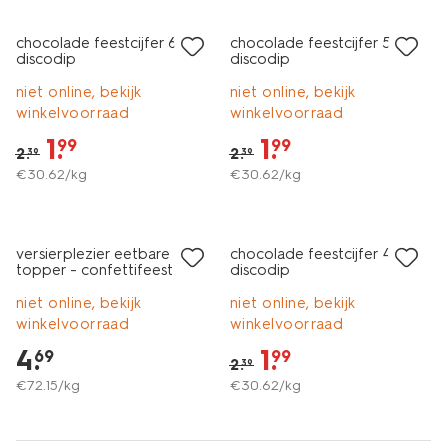
chocolade feestcijfer 6 met
chocolade feestcijfer 5 met
discodip
discodip
niet online, bekijk
niet online, bekijk
winkelvoorraad
winkelvoorraad
1
.
1
.
99
99
2
.
2
.
39
39
€
30
.
62
/kg
€
30
.
62
/kg
sale
versierplezier eetbare
chocolade feestcijfer 4 met
topper - confettifeest
discodip
niet online, bekijk
niet online, bekijk
winkelvoorraad
winkelvoorraad
4
.
1
.
69
99
2
.
39
€
72
.
15
/kg
€
30
.
62
/kg