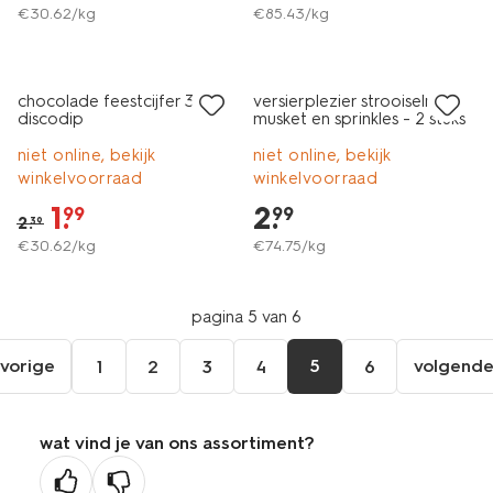
€
30
.
62
/kg
€
85
.
43
/kg
sale
chocolade feestcijfer 3 met
versierplezier strooiselmix
discodip
musket en sprinkles - 2 stuks
niet online, bekijk
niet online, bekijk
winkelvoorraad
winkelvoorraad
1
.
2
.
99
99
2
.
39
€
30
.
62
/kg
€
74
.
75
/kg
pagina 5 van 6
vorige
5
volgend
1
2
3
4
6
ga
vol
naar
pag
de
wat vind je van ons assortiment?
vorige
pagina