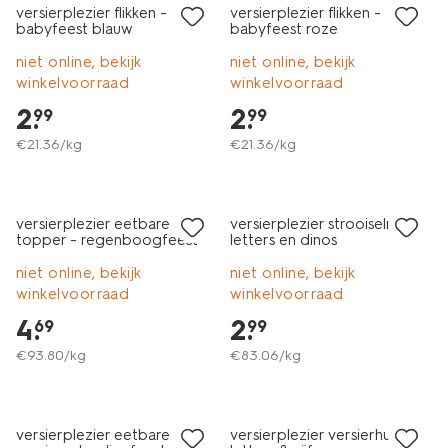
versierplezier flikken -
versierplezier flikken -
babyfeest blauw
babyfeest roze
niet online, bekijk
niet online, bekijk
winkelvoorraad
winkelvoorraad
2
.
2
.
99
99
€
21
.
36
/kg
€
21
.
36
/kg
versierplezier eetbare
versierplezier strooiselmix
topper - regenboogfeest
letters en dinos
niet online, bekijk
niet online, bekijk
winkelvoorraad
winkelvoorraad
4
.
2
.
69
99
€
93
.
80
/kg
€
83
.
06
/kg
versierplezier eetbare
versierplezier versierhulpje