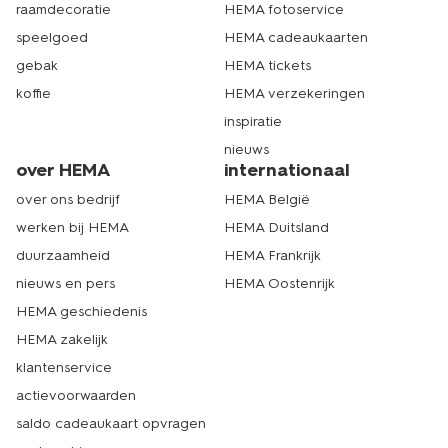
raamdecoratie
HEMA fotoservice
speelgoed
HEMA cadeaukaarten
gebak
HEMA tickets
koffie
HEMA verzekeringen
inspiratie
nieuws
over HEMA
internationaal
over ons bedrijf
HEMA België
werken bij HEMA
HEMA Duitsland
duurzaamheid
HEMA Frankrijk
nieuws en pers
HEMA Oostenrijk
HEMA geschiedenis
HEMA zakelijk
klantenservice
actievoorwaarden
saldo cadeaukaart opvragen