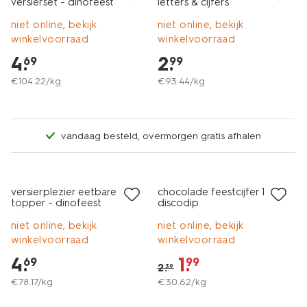
versierset - dinofeest
letters & cijfers
niet online, bekijk
niet online, bekijk
winkelvoorraad
winkelvoorraad
4
.
2
.
69
99
€
104
.
22
/kg
€
93
.
44
/kg
vandaag besteld, overmorgen gratis afhalen
sale
versierplezier eetbare
chocolade feestcijfer 1 met
topper - dinofeest
discodip
niet online, bekijk
niet online, bekijk
winkelvoorraad
winkelvoorraad
4
.
1
.
69
99
2
.
39
€
78
.
17
/kg
€
30
.
62
/kg
sale
sale