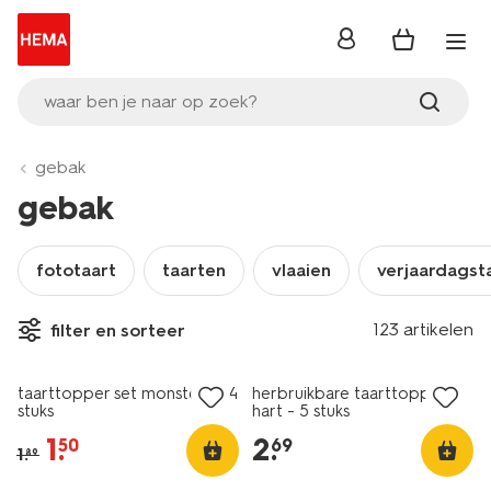
inloggen
waar ben je naar op zoek?
gebak
gebak
fototaart
taarten
vlaaien
verjaardagst
123 artikelen
filter en sorteer
sale
taarttopper set monsters - 4
herbruikbare taarttopper
stuks
hart - 5 stuks
1
.
2
.
50
69
1
.
89