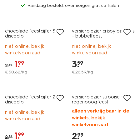
vandaag besteld, overmorgen gratis afhalen
sale
chocolade feestcijfer 8 met
versierplezier crispy balletjes
discodip
- bubbelfeest
niet online, bekijk
niet online, bekijk
winkelvoorraad
winkelvoorraad
1
.
3
.
99
59
2
.
39
€
30
.
62
/kg
€
26
.
59
/kg
sale
chocolade feestcijfer 2 met
versierplezier strooiselmix
discodip
regenboogfeest
alleen verkrijgbaar in de
niet online, bekijk
winkels, bekijk
winkelvoorraad
winkelvoorraad
1
.
2
.
99
99
2
.
39