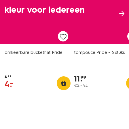
kleur voor iedereen
sale
omkeerbare buckethat Pride
tompouce Pride - 6 stuks
11
.
4
.
99
99
4
.
–
€
2
.
–
/st.