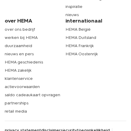
inspiratie
nieuws
over HEMA
internationaal
over ons bedrijf
HEMA België
werken bij HEMA
HEMA Duitsland
duurzaamheid
HEMA Frankrijk
nieuws en pers
HEMA Oostenrijk
HEMA geschiedenis
HEMA zakelijk
klantenservice
actievoorwaarden
saldo cadeaukaart opvragen
partnerships
retail media
privacy statement
disclaimer
security
toegankelijkheid