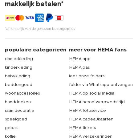
makkelijk betalen*
*afhankelijk van de gekozen bezorgopties
populaire categorieën
meer voor HEMA fans
dameskleding
HEMA app
kinderkleding
HEMA pas
babykleding
lees onze folders
beddengoed
folder via Whatsapp ontvangen
woonaccessoires
HEMA op social media
handdoeken
HEMA herontwerpwedstrijd
raamdecoratie
HEMA fotoservice
speelgoed
HEMA cadeaukaarten
gebak
HEMA tickets
koffie
HEMA verzekeringen