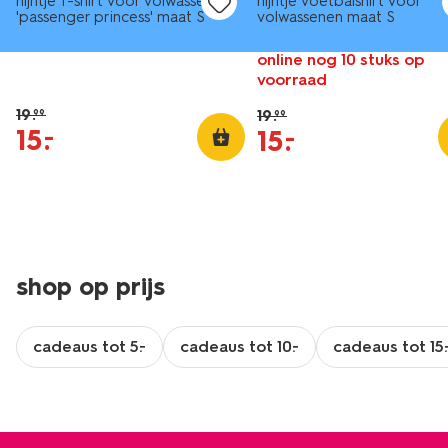
nijntje T-shirt voor volwassenen
nijntje voetbalshirt voor
'passenger princess' maat S
volwassenen maat S
online nog 10 stuks op
voorraad
19
.
19
.
99
99
15
.
–
15
.
–
shop op prijs
cadeaus tot 5.-
cadeaus tot 10.-
cadeaus tot 15.