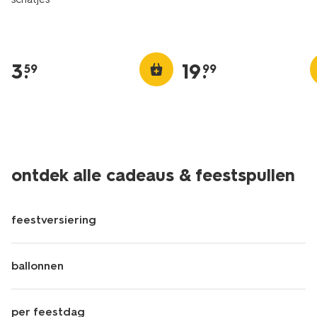
3
.
19
.
59
99
ontdek alle cadeaus & feestspullen
feestversiering
ballonnen
per feestdag