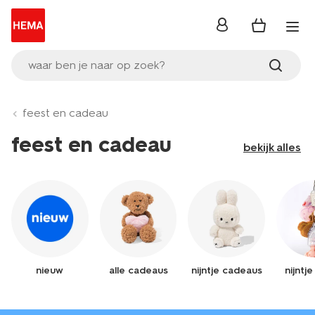
inloggen
waar ben je naar op zoek?
feest en cadeau
feest en cadeau
bekijk alles
nieuw
alle cadeaus
nijntje cadeaus
nijntj