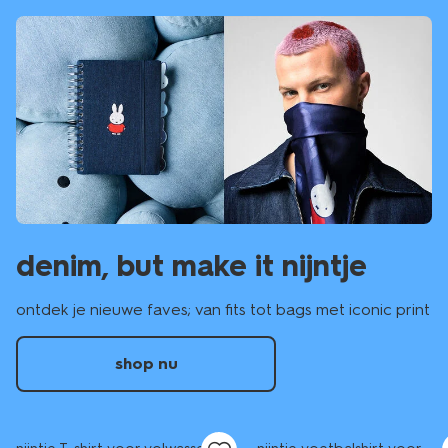
denim, but make it nijntje
ontdek je nieuwe faves; van fits tot bags met iconic print
shop nu
nieuw
nieuw
sale
sale