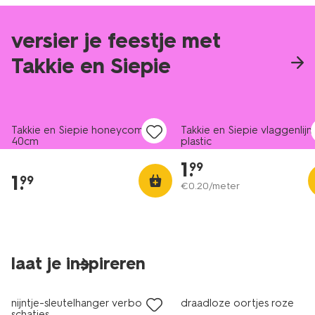
versier je feestje met
Takkie en Siepie
Takkie en Siepie honeycomb
Takkie en Siepie vlaggenlijn
40cm
plastic
1
.
99
1
.
99
€
0
.
20
/meter
laat je inspireren
nieuw
nieuw
nijntje-sleutelhanger verborgen
draadloze oortjes roze
schatjes