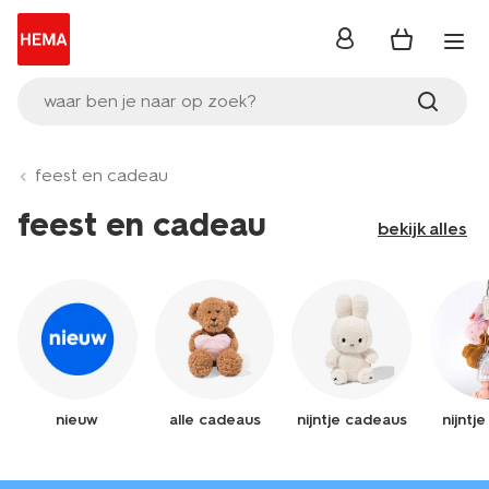
inloggen
waar ben je naar op zoek?
feest en cadeau
feest en cadeau
bekijk alles
nieuw
alle cadeaus
nijntje cadeaus
nijntj