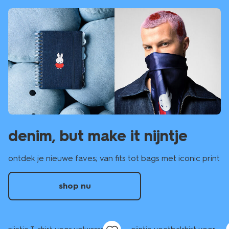
denim, but make it nijntje
ontdek je nieuwe faves; van fits tot bags met iconic print
shop nu
nieuw
nieuw
sale
sale