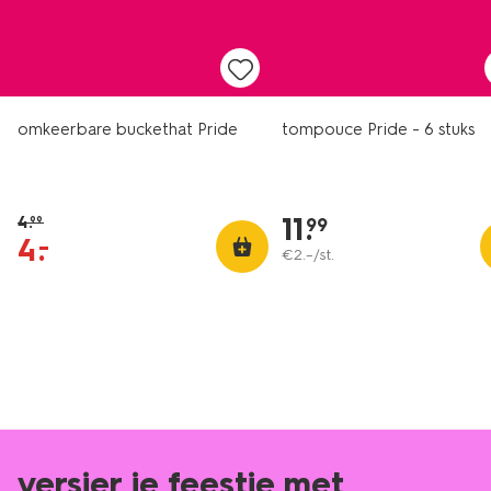
sale
omkeerbare buckethat Pride
tompouce Pride - 6 stuks
11
.
4
.
99
99
4
.
–
€
2
.
–
/st.
versier je feestje met