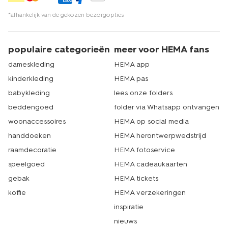
*afhankelijk van de gekozen bezorgopties
populaire categorieën
meer voor HEMA fans
dameskleding
HEMA app
kinderkleding
HEMA pas
babykleding
lees onze folders
beddengoed
folder via Whatsapp ontvangen
woonaccessoires
HEMA op social media
handdoeken
HEMA herontwerpwedstrijd
raamdecoratie
HEMA fotoservice
speelgoed
HEMA cadeaukaarten
gebak
HEMA tickets
koffie
HEMA verzekeringen
inspiratie
nieuws