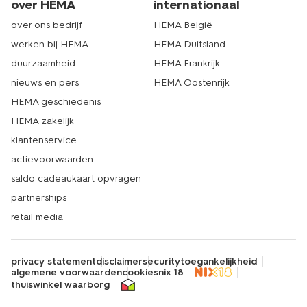
over HEMA
internationaal
over ons bedrijf
HEMA België
werken bij HEMA
HEMA Duitsland
duurzaamheid
HEMA Frankrijk
nieuws en pers
HEMA Oostenrijk
HEMA geschiedenis
HEMA zakelijk
klantenservice
actievoorwaarden
saldo cadeaukaart opvragen
partnerships
retail media
privacy statement
disclaimer
security
toegankelijkheid
algemene voorwaarden
cookies
nix 18
thuiswinkel waarborg