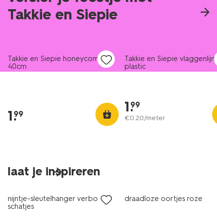
Takkie en Siepie
Takkie en Siepie honeycomb
Takkie en Siepie vlaggenlijn
40cm
plastic
1
.
99
1
.
99
€
0
.
20
/meter
laat je inspireren
nieuw
nieuw
nijntje-sleutelhanger verborgen
draadloze oortjes roze
schatjes