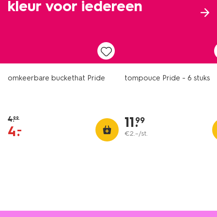
kleur voor iedereen
sale
omkeerbare buckethat Pride
tompouce Pride - 6 stuks
11
.
4
.
99
99
4
.
–
€
2
.
–
/st.