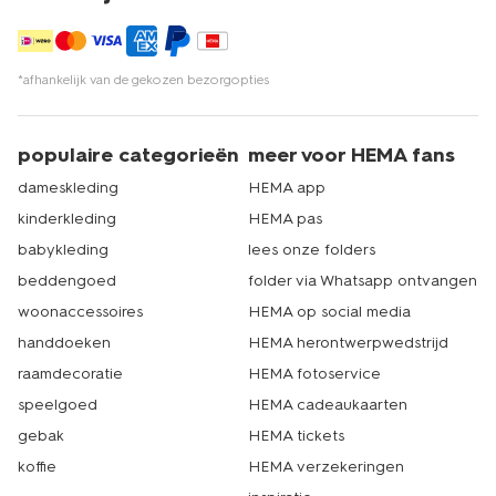
*afhankelijk van de gekozen bezorgopties
populaire categorieën
meer voor HEMA fans
dameskleding
HEMA app
kinderkleding
HEMA pas
babykleding
lees onze folders
beddengoed
folder via Whatsapp ontvangen
woonaccessoires
HEMA op social media
handdoeken
HEMA herontwerpwedstrijd
raamdecoratie
HEMA fotoservice
speelgoed
HEMA cadeaukaarten
gebak
HEMA tickets
koffie
HEMA verzekeringen