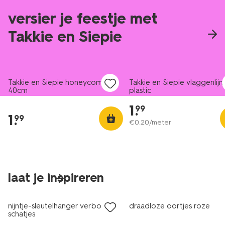
versier je feestje met
Takkie en Siepie
Takkie en Siepie honeycomb
Takkie en Siepie vlaggenlijn
40cm
plastic
1
.
99
1
.
99
€
0
.
20
/meter
laat je inspireren
nieuw
nieuw
nijntje-sleutelhanger verborgen
draadloze oortjes roze
schatjes