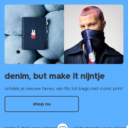
denim, but make it nijntje
ontdek je nieuwe faves; van fits tot bags met iconic print
shop nu
nieuw
sale
nieuw