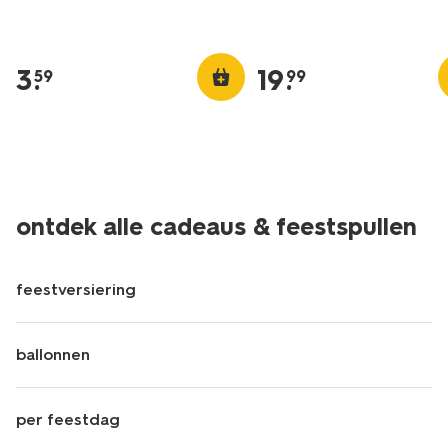
3
.
19
.
59
99
ontdek alle cadeaus & feestspullen
feestversiering
ballonnen
per feestdag