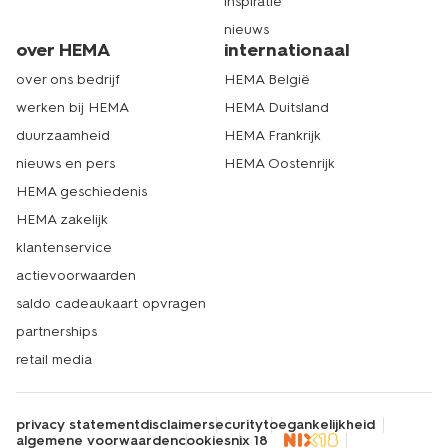
inspiratie
nieuws
over HEMA
internationaal
over ons bedrijf
HEMA België
werken bij HEMA
HEMA Duitsland
duurzaamheid
HEMA Frankrijk
nieuws en pers
HEMA Oostenrijk
HEMA geschiedenis
HEMA zakelijk
klantenservice
actievoorwaarden
saldo cadeaukaart opvragen
partnerships
retail media
privacy statement
disclaimer
security
toegankelijkheid
algemene voorwaarden
cookies
nix 18