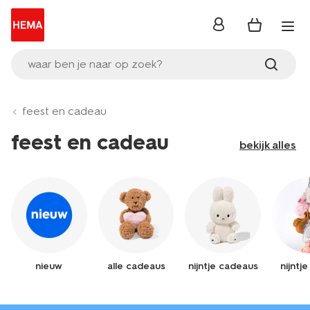
inloggen
waar ben je naar op zoek?
feest en cadeau
feest en cadeau
bekijk alles
nieuw
alle cadeaus
nijntje cadeaus
nijntj