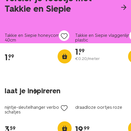
Takkie en Siepie
Takkie en Siepie honeycomb
Takkie en Siepie vlaggenlijn
40cm
plastic
1
.
99
1
.
99
€
0
.
20
/meter
laat je inspireren
nieuw
nieuw
nijntje-sleutelhanger verborgen
draadloze oortjes roze
schatjes
3
.
19
.
59
99