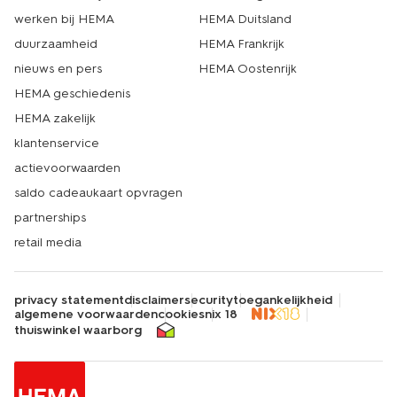
werken bij HEMA
HEMA Duitsland
duurzaamheid
HEMA Frankrijk
nieuws en pers
HEMA Oostenrijk
HEMA geschiedenis
HEMA zakelijk
klantenservice
actievoorwaarden
saldo cadeaukaart opvragen
partnerships
retail media
privacy statement
disclaimer
security
toegankelijkheid
algemene voorwaarden
cookies
nix 18
thuiswinkel waarborg