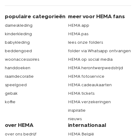
populaire categorieën
meer voor HEMA fans
dameskleding
HEMA app
kinderkleding
HEMA pas
babykleding
lees onze folders
beddengoed
folder via Whatsapp ontvangen
woonaccessoires
HEMA op social media
handdoeken
HEMA herontwerpwedstrijd
raamdecoratie
HEMA fotoservice
speelgoed
HEMA cadeaukaarten
gebak
HEMA tickets
koffie
HEMA verzekeringen
inspiratie
nieuws
over HEMA
internationaal
over ons bedrijf
HEMA België