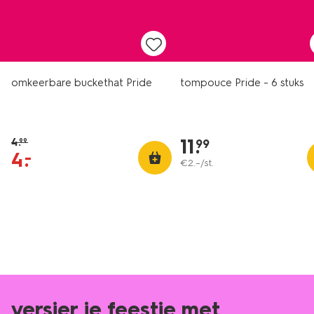
sale
omkeerbare buckethat Pride
tompouce Pride - 6 stuks
11
.
4
.
99
99
4
.
–
€
2
.
–
/st.
versier je feestje met