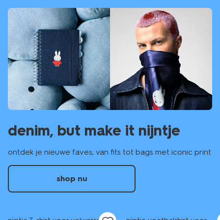
denim, but make it nijntje
ontdek je nieuwe faves; van fits tot bags met iconic print
shop nu
nieuw
nieuw
sale
sale