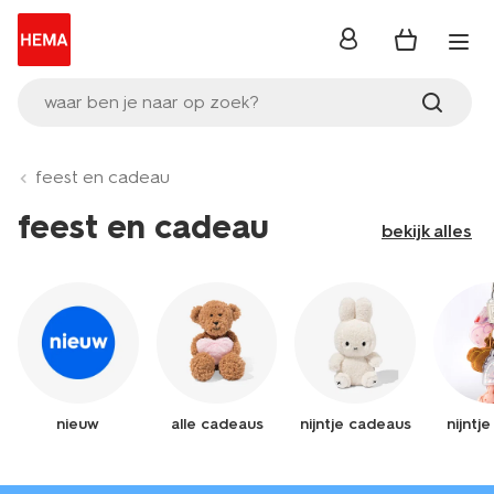
inloggen
waar ben je naar op zoek?
feest en cadeau
feest en cadeau
bekijk alles
nieuw
alle cadeaus
nijntje cadeaus
nijntj