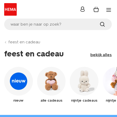
inloggen
waar ben je naar op zoek?
feest en cadeau
feest en cadeau
bekijk alles
nieuw
alle cadeaus
nijntje cadeaus
nijntj