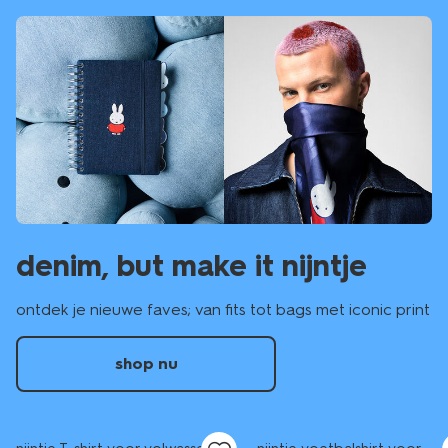
denim, but make it nijntje
ontdek je nieuwe faves; van fits tot bags met iconic print
shop nu
nieuw
nieuw
sale
sale