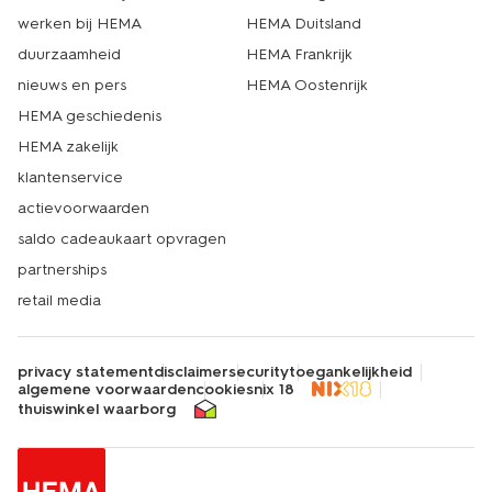
werken bij HEMA
HEMA Duitsland
duurzaamheid
HEMA Frankrijk
nieuws en pers
HEMA Oostenrijk
HEMA geschiedenis
HEMA zakelijk
klantenservice
actievoorwaarden
saldo cadeaukaart opvragen
partnerships
retail media
privacy statement
disclaimer
security
toegankelijkheid
algemene voorwaarden
cookies
nix 18
thuiswinkel waarborg