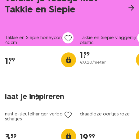
Takkie en Siepie
Takkie en Siepie honeycomb
Takkie en Siepie vlaggenlijn
40cm
plastic
1
.
99
1
.
99
€
0
.
20
/meter
laat je inspireren
nieuw
nieuw
nijntje-sleutelhanger verborgen
draadloze oortjes roze
schatjes
3
.
19
.
59
99