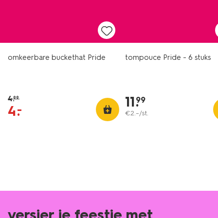
sale
omkeerbare buckethat Pride
tompouce Pride - 6 stuks
11
.
4
.
99
99
4
.
–
€
2
.
–
/st.
versier je feestje met