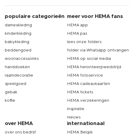
populaire categorieën
meer voor HEMA fans
dameskleding
HEMA app
kinderkleding
HEMA pas
babykleding
lees onze folders
beddengoed
folder via Whatsapp ontvangen
woonaccessoires
HEMA op social media
handdoeken
HEMA herontwerpwedstrijd
raamdecoratie
HEMA fotoservice
speelgoed
HEMA cadeaukaarten
gebak
HEMA tickets
koffie
HEMA verzekeringen
inspiratie
nieuws
over HEMA
internationaal
over ons bedrijf
HEMA België