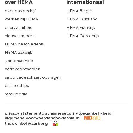
over HEMA
internationaal
over ons bedrijf
HEMA België
werken bij HEMA
HEMA Duitsland
duurzaamheid
HEMA Frankrijk
nieuws en pers
HEMA Oostenrijk
HEMA geschiedenis
HEMA zakelijk
klantenservice
actievoorwaarden
saldo cadeaukaart opvragen
partnerships
retail media
privacy statement
disclaimer
security
toegankelijkheid
algemene voorwaarden
cookies
nix 18
thuiswinkel waarborg