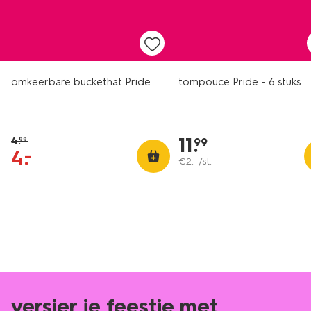
sale
omkeerbare buckethat Pride
tompouce Pride - 6 stuks
11
.
4
.
99
99
4
.
–
€
2
.
–
/st.
versier je feestje met