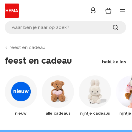
inloggen
waar ben je naar op zoek?
feest en cadeau
feest en cadeau
bekijk alles
nieuw
alle cadeaus
nijntje cadeaus
nijntj