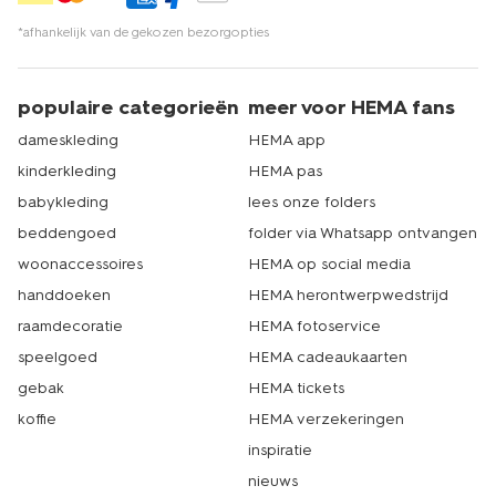
*afhankelijk van de gekozen bezorgopties
populaire categorieën
meer voor HEMA fans
dameskleding
HEMA app
kinderkleding
HEMA pas
babykleding
lees onze folders
beddengoed
folder via Whatsapp ontvangen
woonaccessoires
HEMA op social media
handdoeken
HEMA herontwerpwedstrijd
raamdecoratie
HEMA fotoservice
speelgoed
HEMA cadeaukaarten
gebak
HEMA tickets
koffie
HEMA verzekeringen
inspiratie
nieuws