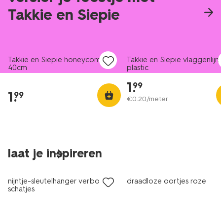
Takkie en Siepie
Takkie en Siepie honeycomb
Takkie en Siepie vlaggenlijn
40cm
plastic
1
.
99
1
.
99
€
0
.
20
/meter
laat je inspireren
nieuw
nieuw
nijntje-sleutelhanger verborgen
draadloze oortjes roze
schatjes