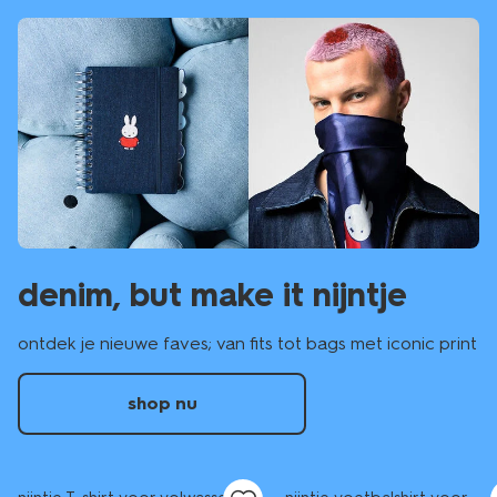
denim, but make it nijntje
ontdek je nieuwe faves; van fits tot bags met iconic print
shop nu
nieuw
nieuw
sale
sale