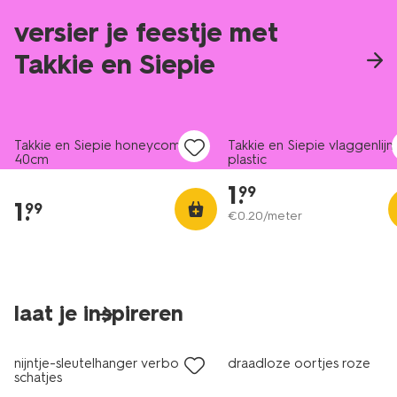
versier je feestje met
Takkie en Siepie
Takkie en Siepie honeycomb
Takkie en Siepie vlaggenlijn
40cm
plastic
1
.
99
1
.
99
€
0
.
20
/meter
laat je inspireren
nieuw
nieuw
nijntje-sleutelhanger verborgen
draadloze oortjes roze
schatjes