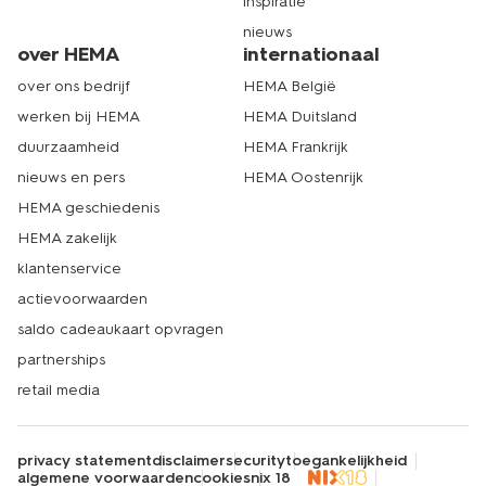
inspiratie
nieuws
over HEMA
internationaal
over ons bedrijf
HEMA België
werken bij HEMA
HEMA Duitsland
duurzaamheid
HEMA Frankrijk
nieuws en pers
HEMA Oostenrijk
HEMA geschiedenis
HEMA zakelijk
klantenservice
actievoorwaarden
saldo cadeaukaart opvragen
partnerships
retail media
privacy statement
disclaimer
security
toegankelijkheid
algemene voorwaarden
cookies
nix 18