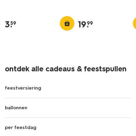
3
.
19
.
59
99
ontdek alle cadeaus & feestspullen
feestversiering
ballonnen
per feestdag