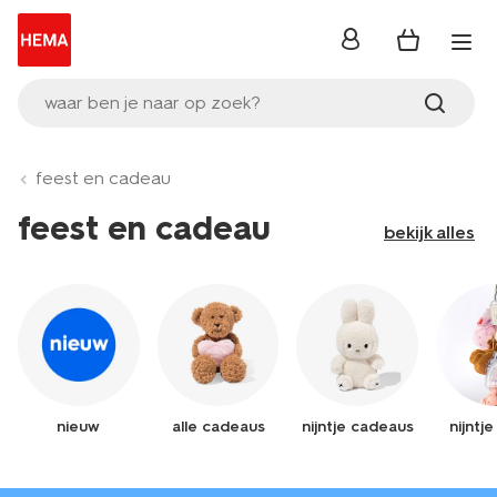
inloggen
waar ben je naar op zoek?
feest en cadeau
feest en cadeau
bekijk alles
nieuw
alle cadeaus
nijntje cadeaus
nijntj