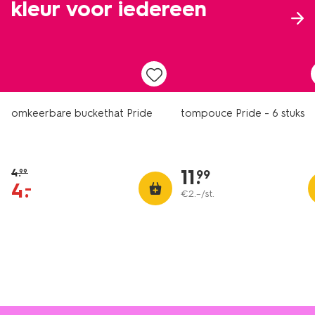
kleur voor iedereen
sale
omkeerbare buckethat Pride
tompouce Pride - 6 stuks
11
.
4
.
99
99
4
.
–
€
2
.
–
/st.