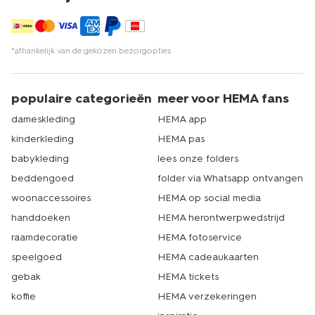
*afhankelijk van de gekozen bezorgopties
populaire categorieën
meer voor HEMA fans
dameskleding
HEMA app
kinderkleding
HEMA pas
babykleding
lees onze folders
beddengoed
folder via Whatsapp ontvangen
woonaccessoires
HEMA op social media
handdoeken
HEMA herontwerpwedstrijd
raamdecoratie
HEMA fotoservice
speelgoed
HEMA cadeaukaarten
gebak
HEMA tickets
koffie
HEMA verzekeringen