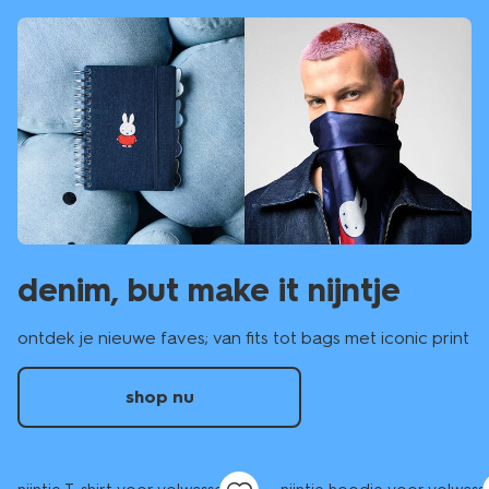
denim, but make it nijntje
ontdek je nieuwe faves; van fits tot bags met iconic print
shop nu
nieuw
sale
nieuw