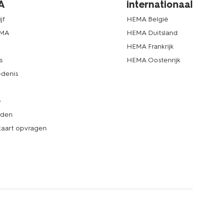
A
internationaal
jf
HEMA België
EMA
HEMA Duitsland
d
HEMA Frankrijk
s
HEMA Oostenrijk
denis
e
rden
kaart opvragen