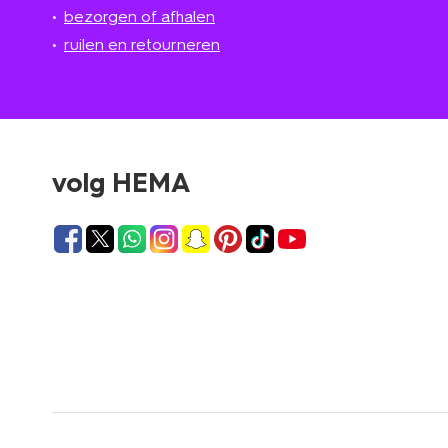
bezorgen of afhalen
ruilen en retourneren
volg HEMA