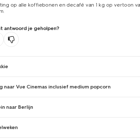
ting op alle koffiebonen en decafé van 1 kg op vertoon v
am.
it antwoord je geholpen?
kkie
ng naar Vue Cinemas inclusief medium popcorn
in naar Berlijn
elweken