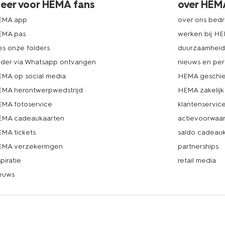
eer voor HEMA fans
over HEM
EMA app
over ons bedri
EMA pas
werken bij H
es onze folders
duurzaamhei
lder via Whatsapp ontvangen
nieuws en per
MA op social media
HEMA geschie
MA herontwerpwedstrijd
HEMA zakelijk
MA fotoservice
klantenservic
MA cadeaukaarten
actievoorwaa
MA tickets
saldo cadeau
MA verzekeringen
partnerships
spiratie
retail media
euws