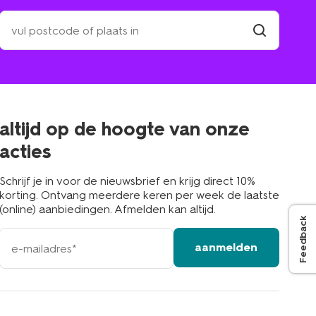
zoek
een
winkel
vind
winkel
bij
jou
in
de
buurt
altijd op de hoogte van onze
acties
Schrijf je in voor de nieuwsbrief en krijg direct 10%
korting. Ontvang meerdere keren per week de laatste
(online) aanbiedingen. Afmelden kan altijd.
Feedback
e-
aanmelden
mailadres