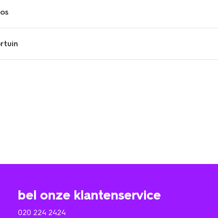
oos
rtuin
bel onze klantenservice
020 224 2424