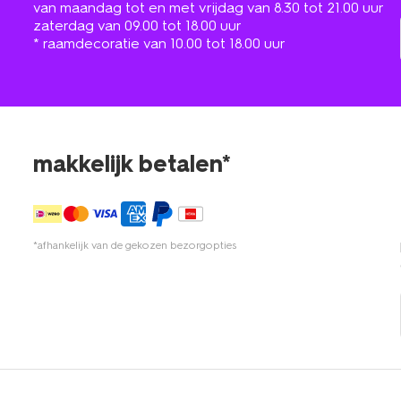
van maandag tot en met vrijdag van 8.30 tot 21.00 uur
zaterdag van 09.00 tot 18.00 uur
* raamdecoratie van 10.00 tot 18.00 uur
makkelijk betalen*
*afhankelijk van de gekozen bezorgopties