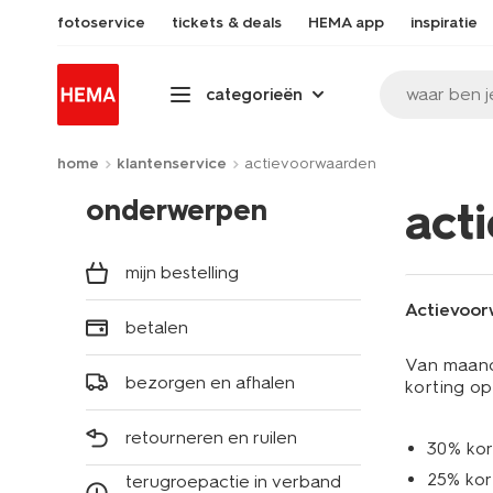
fotoservice
tickets & deals
HEMA app
inspiratie
waar ben j
categorieën
home
klantenservice
actievoorwaarden
onderwerpen
act
mijn bestelling
Actievoorw
betalen
Van maanda
bezorgen en afhalen
korting op
retourneren en ruilen
30% kor
25% kor
terugroepactie in verband