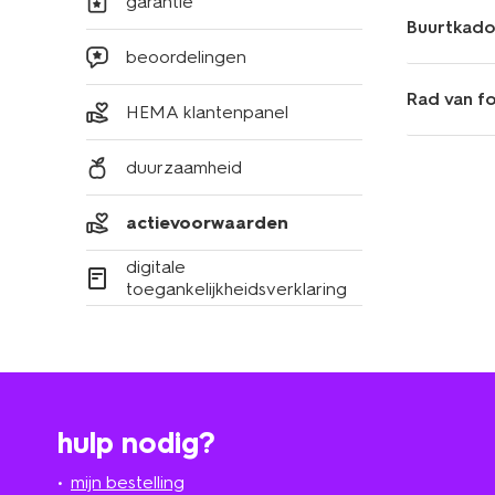
garantie
Buurtkad
beoordelingen
Rad van fo
HEMA klantenpanel
duurzaamheid
actievoorwaarden
digitale
toegankelijkheidsverklaring
hulp nodig?
mijn bestelling