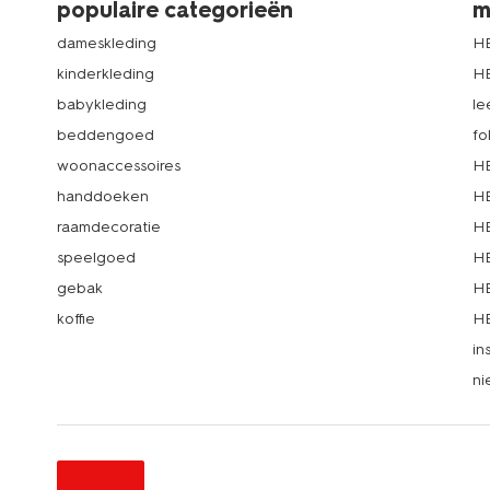
populaire categorieën
m
dameskleding
H
kinderkleding
H
babykleding
le
beddengoed
fo
woonaccessoires
HE
handdoeken
HE
raamdecoratie
HE
speelgoed
HE
gebak
HE
koffie
HE
in
ni