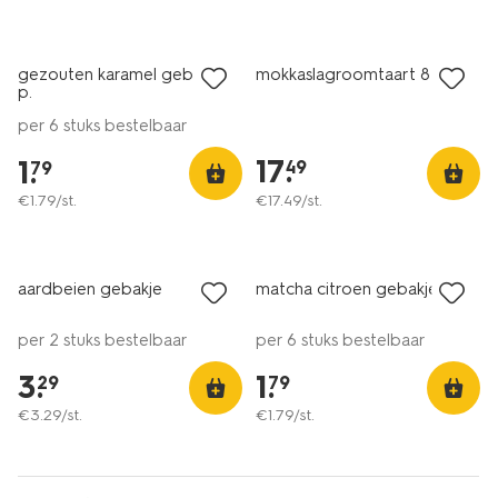
gezouten karamel gebakje 1
mokkaslagroomtaart 8 p.
p.
per 6 stuks bestelbaar
17
.
1
.
49
79
€
1
.
79
/st.
€
17
.
49
/st.
aardbeien gebakje
matcha citroen gebakje 1 p.
per 2 stuks bestelbaar
per 6 stuks bestelbaar
3
.
1
.
29
79
€
3
.
29
/st.
€
1
.
79
/st.