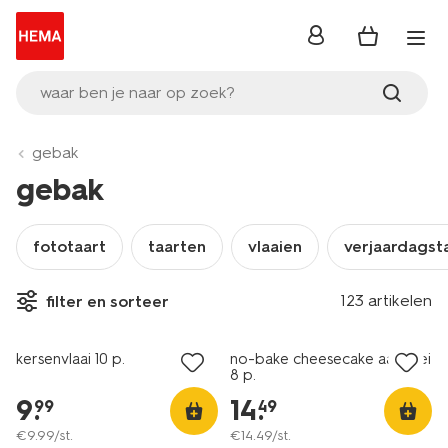
inloggen
waar ben je naar op zoek?
gebak
gebak
fototaart
taarten
vlaaien
verjaardagst
123 artikelen
filter en sorteer
kersenvlaai 10 p.
no-bake cheesecake aardbei
8 p.
9
.
14
.
99
49
€
9
.
99
/st.
€
14
.
49
/st.