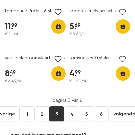
tompouce Pride - 6 stuks
appelkruimelvlaai half 5 p.
11
.
5
.
99
69
€
2
.
–
/st.
€
5
.
69
/st.
vanille-slagroomvlaai half 5 p.
tomsoesjes 10 stuks
8
.
4
.
49
99
€
8
.
49
/st.
€
0
.
50
/st.
pagina 3 van 6
vorige
3
volgend
1
2
4
5
6
ga
vol
naar
pag
de
wat vind je van ons assortiment?