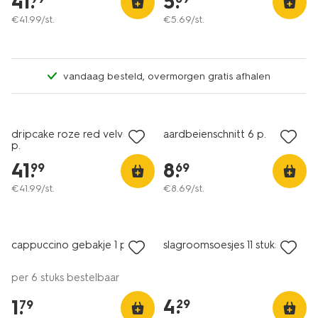
41
.
5
.
€
41
.
99
/st.
€
5
.
69
/st.
vandaag besteld, overmorgen gratis afhalen
dripcake roze red velvet 24
aardbeienschnitt 6 p.
p.
41
.
8
.
99
69
€
41
.
99
/st.
€
8
.
69
/st.
cappuccino gebakje 1 p.
slagroomsoesjes 11 stuks
per 6 stuks bestelbaar
4
.
1
.
29
79