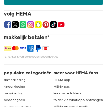
volg HEMA
makkelijk betalen*
*afhankelijk van de gekozen bezorgopties
populaire categorieën
meer voor HEMA fans
dameskleding
HEMA app
kinderkleding
HEMA pas
babykleding
lees onze folders
beddengoed
folder via Whatsapp ontvangen
woonaccessoires
HEMA op social media