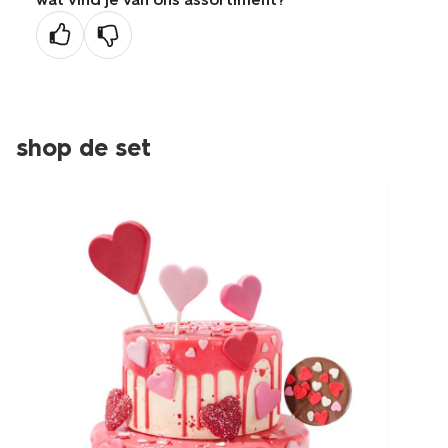
vorige
pagina
shop de set