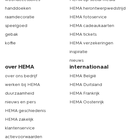
handdoeken
HEMA herontwerpwedstrijd
raamdecoratie
HEMA fotoservice
speelgoed
HEMA cadeaukaarten
gebak
HEMA tickets
koffie
HEMA verzekeringen
inspiratie
nieuws
over HEMA
internationaal
over ons bedrijf
HEMA België
werken bij HEMA
HEMA Duitsland
duurzaamheid
HEMA Frankrijk
nieuws en pers
HEMA Oostenrijk
HEMA geschiedenis
HEMA zakelijk
klantenservice
actievoorwaarden