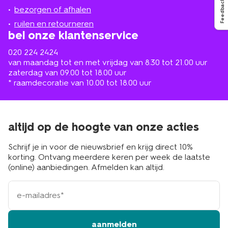
Feedback
de
bezorgen of afhalen
buurt
ruilen en retourneren
bel onze klantenservice
020 224 2424
van maandag tot en met vrijdag van 8.30 tot 21.00 uur
zaterdag van 09.00 tot 18.00 uur
* raamdecoratie van 10.00 tot 18.00 uur
altijd op de hoogte van onze acties
Schrijf je in voor de nieuwsbrief en krijg direct 10%
korting. Ontvang meerdere keren per week de laatste
(online) aanbiedingen. Afmelden kan altijd.
e-
mailadres
aanmelden