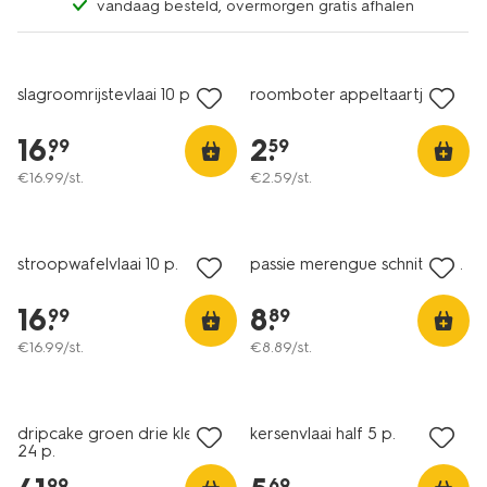
vandaag besteld, overmorgen gratis afhalen
2 voor 3.99
slagroomrijstevlaai 10 p.
roomboter appeltaartje
16
.
2
.
99
59
€
16
.
99
/st.
€
2
.
59
/st.
stroopwafelvlaai 10 p.
passie merengue schnitt 6 p.
16
.
8
.
99
89
€
16
.
99
/st.
€
8
.
89
/st.
dripcake groen drie kleuren
kersenvlaai half 5 p.
24 p.
99
69