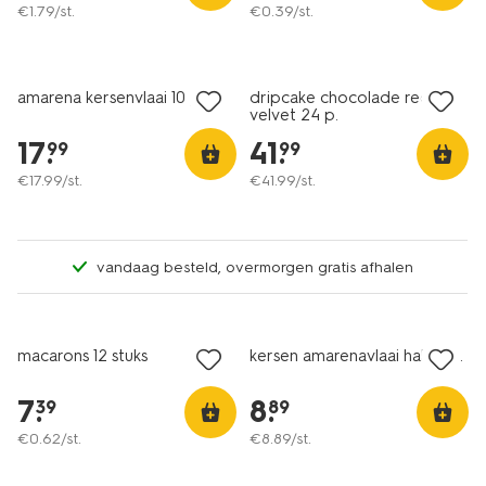
€
1
.
79
/st.
€
0
.
39
/st.
amarena kersenvlaai 10 p.
dripcake chocolade red
velvet 24 p.
17
.
41
.
99
99
€
17
.
99
/st.
€
41
.
99
/st.
vandaag besteld, overmorgen gratis afhalen
macarons 12 stuks
kersen amarenavlaai half 5 p.
7
.
8
.
39
89
€
0
.
62
/st.
€
8
.
89
/st.