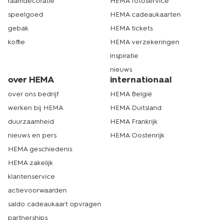
raamdecoratie
HEMA fotoservice
speelgoed
HEMA cadeaukaarten
gebak
HEMA tickets
koffie
HEMA verzekeringen
inspiratie
nieuws
over HEMA
internationaal
over ons bedrijf
HEMA België
werken bij HEMA
HEMA Duitsland
duurzaamheid
HEMA Frankrijk
nieuws en pers
HEMA Oostenrijk
HEMA geschiedenis
HEMA zakelijk
klantenservice
actievoorwaarden
saldo cadeaukaart opvragen
partnerships