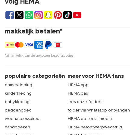
volg HEMA
makkelijk betalen*
*afhankelijk van de gekozen bezorgopties
populaire categorieën
meer voor HEMA fans
dameskleding
HEMA app
kinderkleding
HEMA pas
babykleding
lees onze folders
beddengoed
folder via Whatsapp ontvangen
woonaccessoires
HEMA op social media
handdoeken
HEMA herontwerpwedstrijd