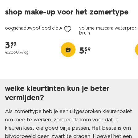
shop make-up voor het zomertype
vegan
vegan
oogschaduwpotlood cloud
volume mascara waterproo
bruin
3
.
39
5
.
59
€
2260
.
–
/kg
welke kleurtinten kun je beter
vermijden?
Als zomertype heb je een uitgesproken kleurenpalet
om mee te werken, zorg er daarom voor dat je
kleuren kiest die goed bij je passen. Het beste is om
bijvoorbeeld geen zwart te dragen. Hoewel het een