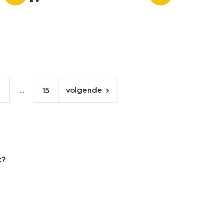
...
volgende
6
15
volgende
pagina
t?