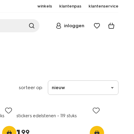
winkels
klantenpas
klantenservice
inloggen
sorteer op:
nieuw
ks
stickers edelstenen - 119 stuks
99