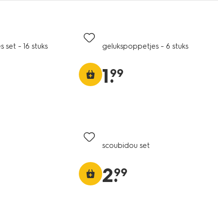
s set - 16 stuks
gelukspoppetjes - 6 stuks
1
.
99
scoubidou set
2
.
99