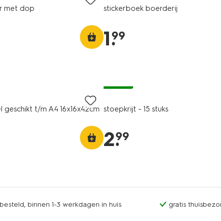
aar met dop
stickerboek boerderij
1
.
99
vegan
el geschikt t/m A4 16x16x42cm
stoepkrijt - 15 stuks
2
.
99
esteld, binnen 1-3 werkdagen in huis
gratis thuisbezo