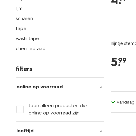
4
.
lijm
scharen
tape
washi tape
nijntje stemp
chenilledraad
5
.
99
filters
online op voorraad
vandaag b
toon alleen producten die
online op voorraad zijn
leeftijd