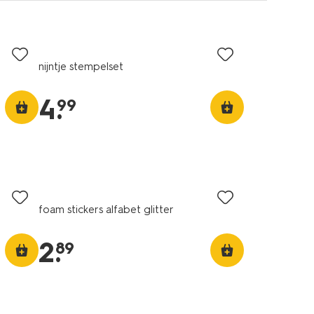
nijntje stempelset
4
.
99
foam stickers alfabet glitter
2
.
89