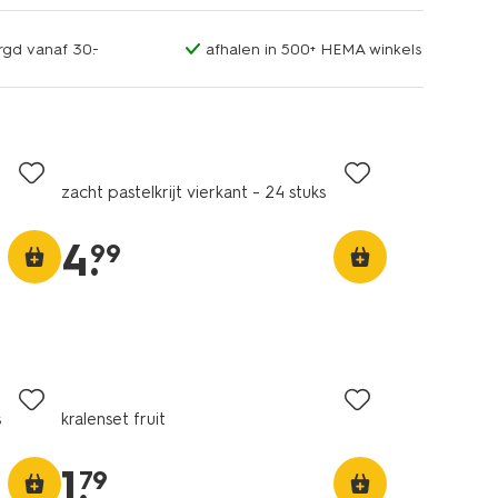
rgd vanaf 30.-
afhalen in 500+ HEMA winkels
zacht pastelkrijt vierkant - 24 stuks
4
.
99
s
kralenset fruit
1
.
79