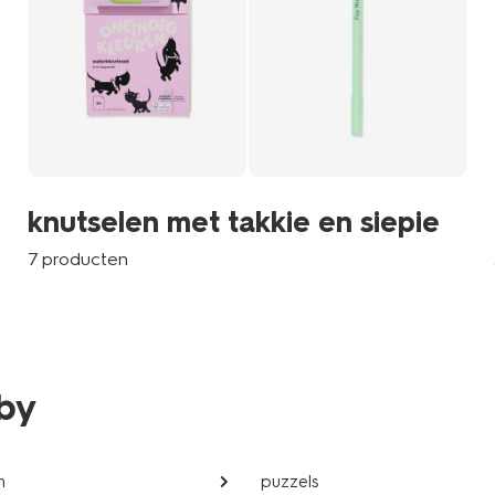
knutselen met takkie en siepie
7 producten
bby
n
puzzels