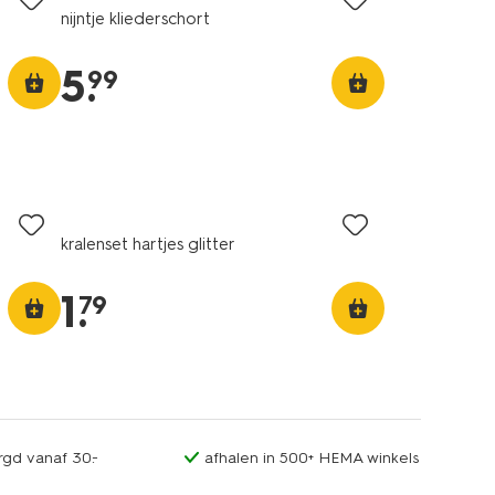
nijntje kliederschort
5
.
99
kralenset hartjes glitter
1
.
79
rgd vanaf 30.-
afhalen in 500+ HEMA winkels