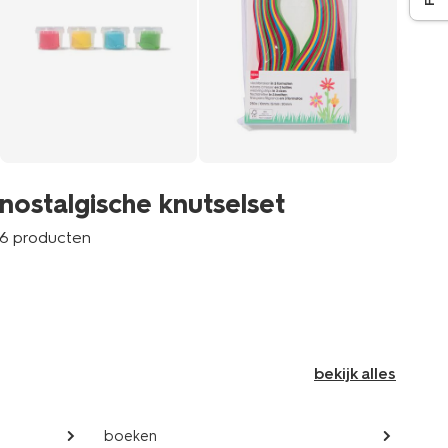
bl
nostalgische knutselset
3 p
6 producten
bekijk alles
boeken