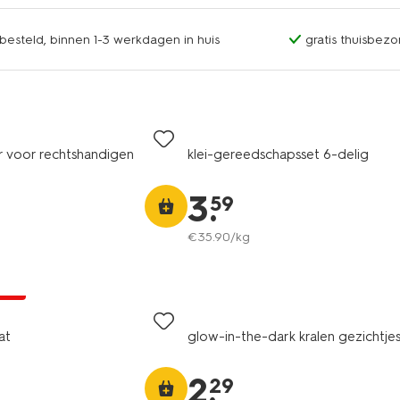
esteld, binnen 1-3 werkdagen in huis
gratis thuisbezo
r voor rechtshandigen
klei-gereedschapsset 6-delig
3
.
59
€
35
.
90
/kg
jsd
at
glow-in-the-dark kralen gezichtje
2
.
29