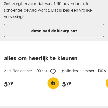
Sint zorgt ervoor dat vanaf 30 november elk
schoentje gevuld wordt. Dat is pas een vrolijke
verrassing!
download de kleurplaat
alles om heerlijk te kleuren
vegan
vegan
viltstiften emmer - 100 stuks
potloden in emmer - 100 st
5
.
5
.
99
99