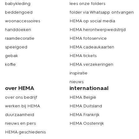
babykleding
lees onze folders
beddengoed
folder via Whatsapp ontvangen
woonaccessoires
HEMA op social media
handdoeken
HEMA herontwerpwedstrijd
raamdecoratie
HEMA fotoservice
speelgoed
HEMA cadeaukaarten
gebak
HEMA tickets
koffie
HEMA verzekeringen
inspiratie
nieuws
over HEMA
internationaal
over ons bedrijf
HEMA België
werken bij HEMA
HEMA Duitsland
duurzaamheid
HEMA Frankrijk
nieuws en pers
HEMA Oostenrijk
HEMA geschiedenis