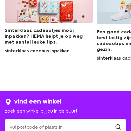
Sinterklaas cadeautjes mooi
Een goed cad
inpakken? HEMA helpt je op weg
best lastig zij
met aantal leuke tips.
cadeautips en
gezin.
sinterklaas cadeaus inpakken
sinterklaas ca
vind een winkel
zoek een winkel bij jou in de buurt
zoek
een