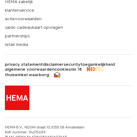
HEMA zakelijk
klantenservice
actievoorwaarden
saldo cadeaukaart opvragen
partnerships
retail media
privacy statement
disclaimer
security
toegankelijkheid
algemene voorwaarden
cookies
nix 18
thuiswinkel waarborg
HEMA B.V., NDSM-straat 10,1033 SB Amsterdam
KvK-nummer: 34215639