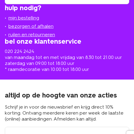
winkel
vind
hulp nodig?
winkel
bij
jou
mijn bestelling
in
de
bezorgen of afhalen
buurt
ruilen en retourneren
bel onze klantenservice
020 224 2424
van maandag tot en met vrijdag van 8.30 tot 21.00 uur
zaterdag van 09.00 tot 18.00 uur
* raamdecoratie van 10.00 tot 18.00 uur
altijd op de hoogte van onze acties
Schrijf je in voor de nieuwsbrief en krijg direct 10%
korting. Ontvang meerdere keren per week de laatste
(online) aanbiedingen. Afmelden kan altijd.
e-