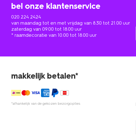
bel onze klantenservice
020 224 2424
van maandag tot en met vrijdag van 8.30 tot 21.00 uur
zaterdag van 09.00 tot 18.00 uur
* raamdecoratie van 10.00 tot 18.00 uur
makkelijk betalen*
*afhankelijk van de gekozen bezorgopties