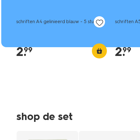
nieuw
nieuw
schriften A4 gelinieerd blauw - 5 stuks
schriften A5
2
.
2
.
99
99
shop de set