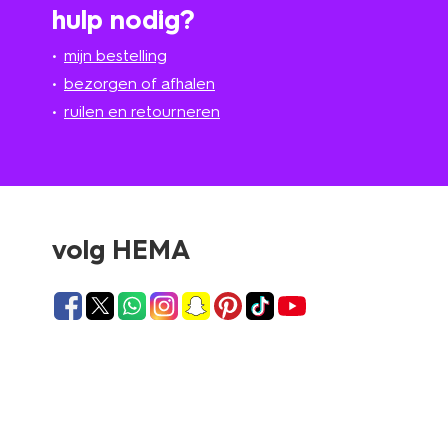
hulp nodig?
mijn bestelling
bezorgen of afhalen
ruilen en retourneren
volg HEMA