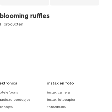
ba
blooming ruffles
10 
11 producten
ektronica
instax en foto
ptelefoons
instax camera
aadloze oordopjes
instax fotopapier
rdopjes
fotoalbums