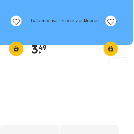
nieuw
t
balpennenset 14.5cm vier kleuren - 2 stuks
3
.
49