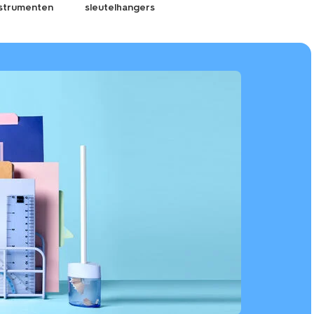
strumenten
sleutelhangers