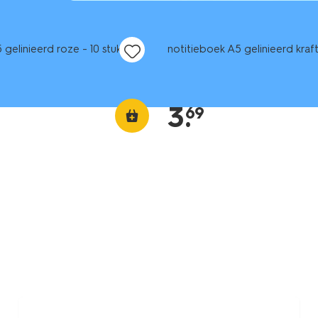
 gelinieerd roze - 10 stuks
notitieboek A5 gelinieerd kraf
3
.
69