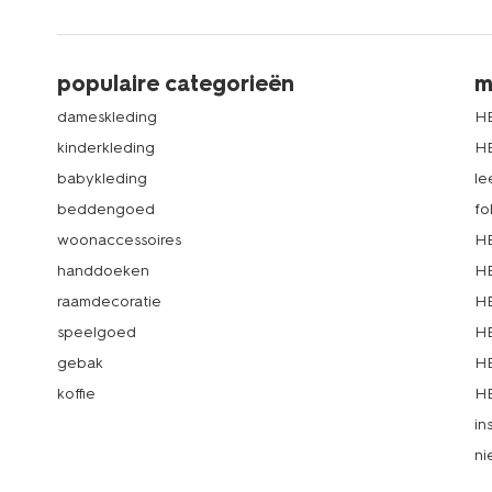
populaire categorieën
m
dameskleding
H
kinderkleding
H
babykleding
le
beddengoed
fo
woonaccessoires
HE
handdoeken
HE
raamdecoratie
HE
speelgoed
HE
gebak
HE
koffie
HE
in
ni