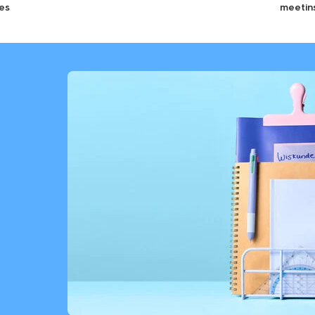
es
meetin