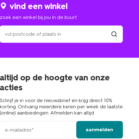
vind een winkel
zoek een winkel bij jou in de buurt
zoek
een
winkel
vind
winkel
bij
jou
in
de
buurt
altijd op de hoogte van onze
acties
Schrijf je in voor de nieuwsbrief en krijg direct 10%
korting. Ontvang meerdere keren per week de laatste
(online) aanbiedingen. Afmelden kan altijd.
e-
aanmelden
mailadres