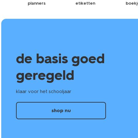
planners
etiketten
boekj
de basis goed
geregeld
klaar voor het schooljaar
shop nu