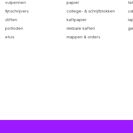
vulpennen
papier
te
fijnschrijvers
college- & schrijfblokken
us
stiften
kaftpapier
la
potloden
rekbare kaften
ge
etuis
mappen & orders