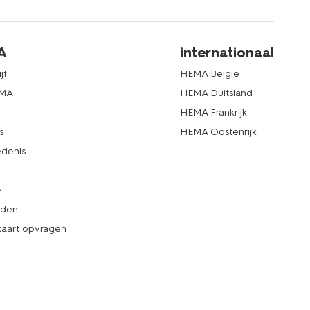
A
internationaal
jf
HEMA België
EMA
HEMA Duitsland
d
HEMA Frankrijk
s
HEMA Oostenrijk
denis
e
rden
kaart opvragen