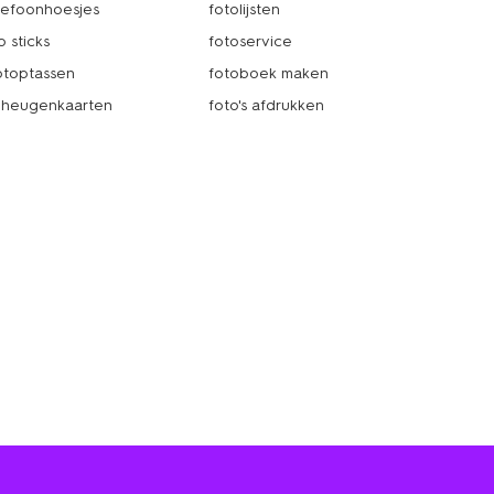
lefoonhoesjes
fotolijsten
b sticks
fotoservice
ptoptassen
fotoboek maken
heugenkaarten
foto's afdrukken