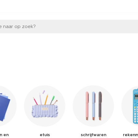
e naar op zoek?
en en
etuis
schrijfwaren
rekenm