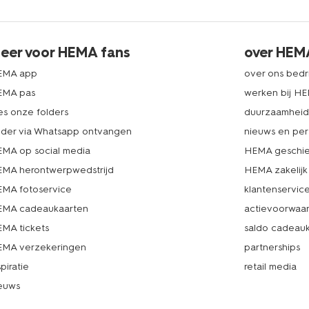
eer voor HEMA fans
over HEM
EMA app
over ons bedri
EMA pas
werken bij H
es onze folders
duurzaamhei
lder via Whatsapp ontvangen
nieuws en per
MA op social media
HEMA geschie
MA herontwerpwedstrijd
HEMA zakelijk
MA fotoservice
klantenservic
MA cadeaukaarten
actievoorwaa
MA tickets
saldo cadeau
MA verzekeringen
partnerships
spiratie
retail media
euws