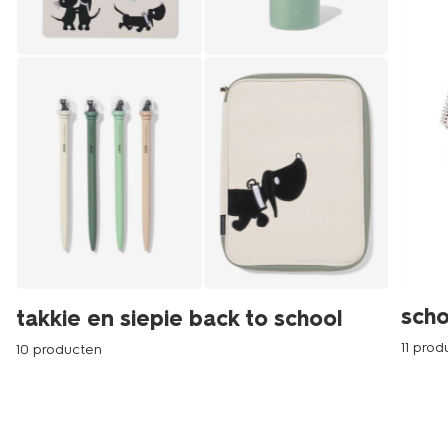
scho
takkie en siepie back to school
11 pro
10 producten