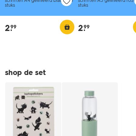
schriften A4 gelinieerd blauw - 5
schriften A5 gelinieerd roze
stuks
stuks
2
.
2
.
99
99
shop de set