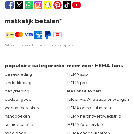
makkelijk betalen*
*afhankelijk van de gekozen bezorgopties
populaire categorieën
meer voor HEMA fans
dameskleding
HEMA app
kinderkleding
HEMA pas
babykleding
lees onze folders
beddengoed
folder via Whatsapp ontvangen
woonaccessoires
HEMA op social media
handdoeken
HEMA herontwerpwedstrijd
raamdecoratie
HEMA fotoservice
speelgoed
HEMA cadeaukaarten