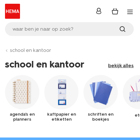
inloggen
waar ben je naar op zoek?
school en kantoor
school en kantoor
bekijk alles
agenda's en
kaftpapier en
schriften en
et
planners
etiketten
boekjes