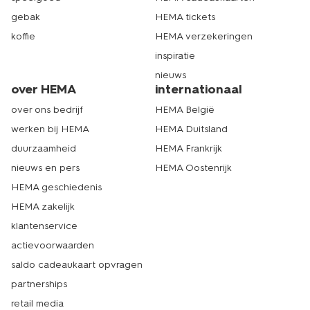
gebak
HEMA tickets
koffie
HEMA verzekeringen
inspiratie
nieuws
over HEMA
internationaal
over ons bedrijf
HEMA België
werken bij HEMA
HEMA Duitsland
duurzaamheid
HEMA Frankrijk
nieuws en pers
HEMA Oostenrijk
HEMA geschiedenis
HEMA zakelijk
klantenservice
actievoorwaarden
saldo cadeaukaart opvragen
partnerships
retail media