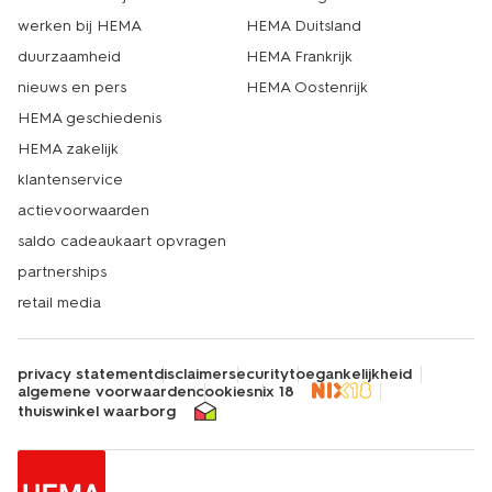
werken bij HEMA
HEMA Duitsland
duurzaamheid
HEMA Frankrijk
nieuws en pers
HEMA Oostenrijk
HEMA geschiedenis
HEMA zakelijk
klantenservice
actievoorwaarden
saldo cadeaukaart opvragen
partnerships
retail media
privacy statement
disclaimer
security
toegankelijkheid
algemene voorwaarden
cookies
nix 18
thuiswinkel waarborg