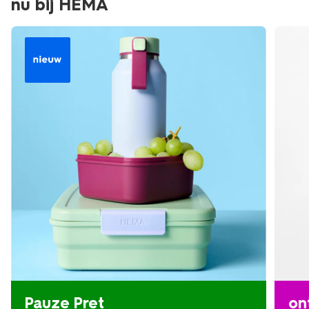
nu bij HEMA
Pauze Pret
on