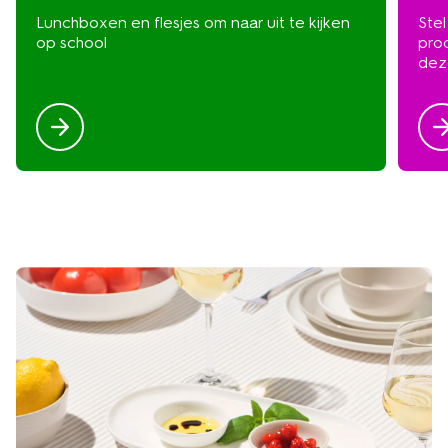
Lunchboxen en flesjes om naar uit te kijken
Ste
op school
pro
dez