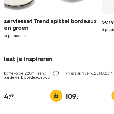
serviesset Trend spikkel bordeaux
serv
en groen
8 prod
18 producten
laat je inspireren
2+1 gratis
koffiekopje 220ml Trend
Philips airfryer 6.2L NA231/
aardewerk bordeauxrood
spikkels
4
.
109
.
–
49