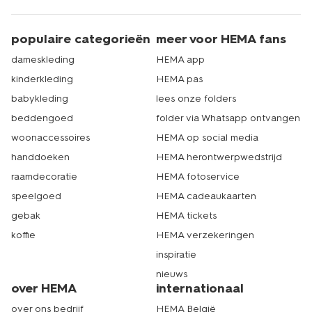
populaire categorieën
meer voor HEMA fans
dameskleding
HEMA app
kinderkleding
HEMA pas
babykleding
lees onze folders
beddengoed
folder via Whatsapp ontvangen
woonaccessoires
HEMA op social media
handdoeken
HEMA herontwerpwedstrijd
raamdecoratie
HEMA fotoservice
speelgoed
HEMA cadeaukaarten
gebak
HEMA tickets
koffie
HEMA verzekeringen
inspiratie
nieuws
over HEMA
internationaal
over ons bedrijf
HEMA België