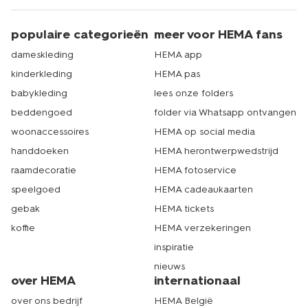
populaire categorieën
meer voor HEMA fans
dameskleding
HEMA app
kinderkleding
HEMA pas
babykleding
lees onze folders
beddengoed
folder via Whatsapp ontvangen
woonaccessoires
HEMA op social media
handdoeken
HEMA herontwerpwedstrijd
raamdecoratie
HEMA fotoservice
speelgoed
HEMA cadeaukaarten
gebak
HEMA tickets
koffie
HEMA verzekeringen
inspiratie
nieuws
over HEMA
internationaal
over ons bedrijf
HEMA België