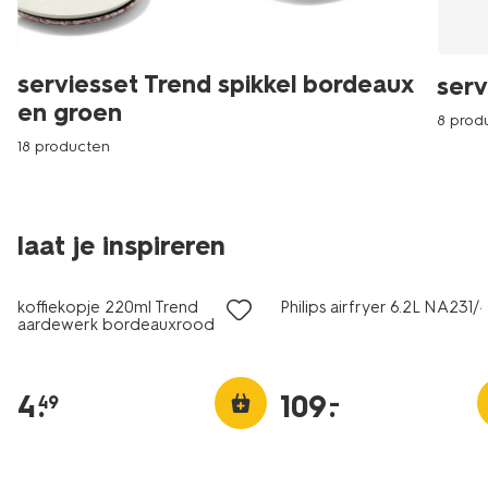
serviesset Trend spikkel bordeaux
serv
en groen
8 prod
18 producten
laat je inspireren
koffiekopje 220ml Trend
Philips airfryer 6.2L NA231/
aardewerk bordeauxrood
spikkels
4
.
109
.
–
49