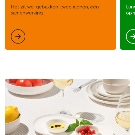
Het zit wel gebakken: twee iconen, één
Lunc
samenwerking.
op 