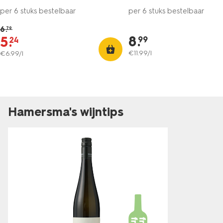
per 6 stuks bestelbaar
per 6 stuks bestelbaar
6
.
79
8
.
5
.
99
24
€
11
.
99
/l
€
6
.
99
/l
Hamersma's wijntips