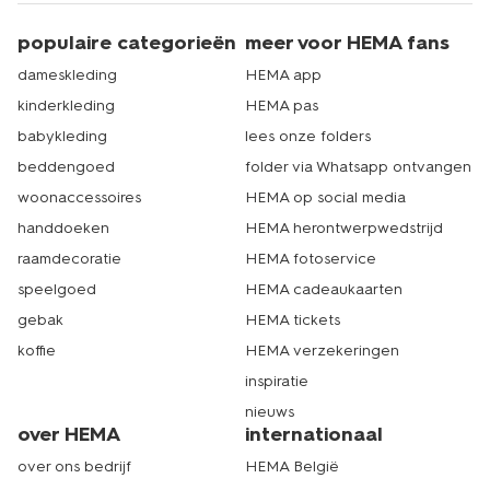
populaire categorieën
meer voor HEMA fans
dameskleding
HEMA app
kinderkleding
HEMA pas
babykleding
lees onze folders
beddengoed
folder via Whatsapp ontvangen
woonaccessoires
HEMA op social media
handdoeken
HEMA herontwerpwedstrijd
raamdecoratie
HEMA fotoservice
speelgoed
HEMA cadeaukaarten
gebak
HEMA tickets
koffie
HEMA verzekeringen
inspiratie
nieuws
over HEMA
internationaal
over ons bedrijf
HEMA België