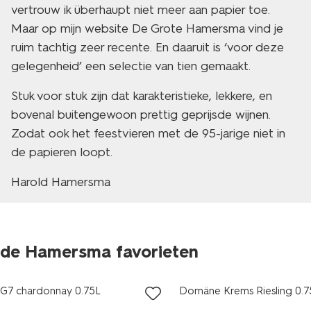
vertrouw ik überhaupt niet meer aan papier toe.
Maar op mijn website De Grote Hamersma vind je
ruim tachtig zeer recente. En daaruit is ‘voor deze
gelegenheid’ een selectie van tien gemaakt.
Stuk voor stuk zijn dat karakteristieke, lekkere, en
bovenal buitengewoon prettig geprijsde wijnen.
Zodat ook het feestvieren met de 95-jarige niet in
de papieren loopt.
Harold Hamersma
vegan
6=5
de Hamersma favorieten
korting
alleen online
G7 chardonnay 0.75L
Domäne Krems Riesling 0.7
8
9