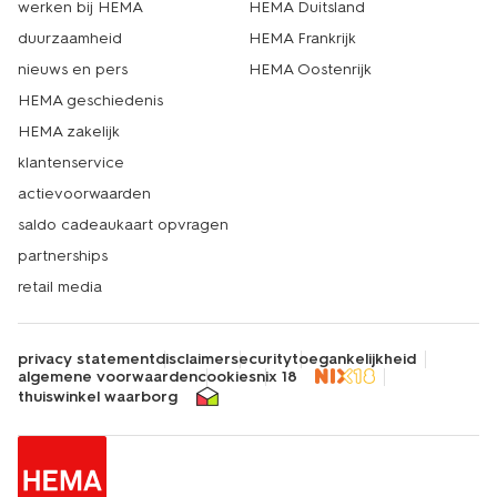
werken bij HEMA
HEMA Duitsland
duurzaamheid
HEMA Frankrijk
nieuws en pers
HEMA Oostenrijk
HEMA geschiedenis
HEMA zakelijk
klantenservice
actievoorwaarden
saldo cadeaukaart opvragen
partnerships
retail media
privacy statement
disclaimer
security
toegankelijkheid
algemene voorwaarden
cookies
nix 18
thuiswinkel waarborg