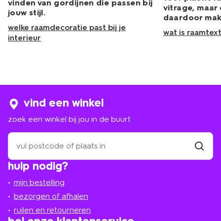
vinden van gordijnen die passen bij
vitrage, maar
jouw stijl.
daardoor makk
welke raamdecoratie past bij je
wat is raamtext
interieur
vind een winkel
zoek een winkel bij jou in de buurt
zoek
een
winkel
vind
hulp nodig?
winkel
bij
jou
mijn bestelling
in
de
bezorgen of afhalen
buurt
ruilen en retourneren