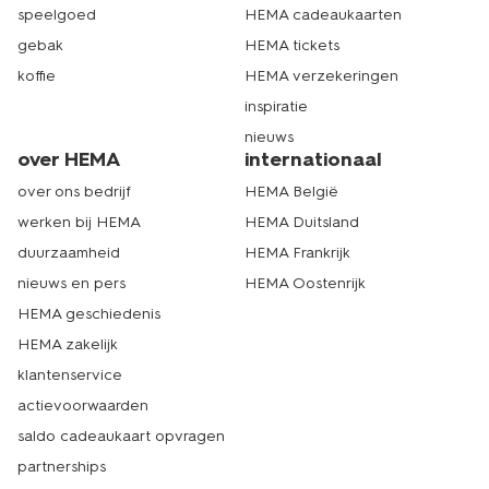
speelgoed
HEMA cadeaukaarten
gebak
HEMA tickets
koffie
HEMA verzekeringen
inspiratie
nieuws
over HEMA
internationaal
over ons bedrijf
HEMA België
werken bij HEMA
HEMA Duitsland
duurzaamheid
HEMA Frankrijk
nieuws en pers
HEMA Oostenrijk
HEMA geschiedenis
HEMA zakelijk
klantenservice
actievoorwaarden
saldo cadeaukaart opvragen
partnerships