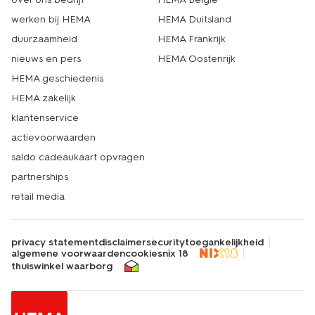
werken bij HEMA
HEMA Duitsland
duurzaamheid
HEMA Frankrijk
nieuws en pers
HEMA Oostenrijk
HEMA geschiedenis
HEMA zakelijk
klantenservice
actievoorwaarden
saldo cadeaukaart opvragen
partnerships
retail media
privacy statement
disclaimer
security
toegankelijkheid
algemene voorwaarden
cookies
nix 18
thuiswinkel waarborg