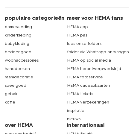
populaire categorieën
meer voor HEMA fans
dameskleding
HEMA app
kinderkleding
HEMA pas
babykleding
lees onze folders
beddengoed
folder via Whatsapp ontvangen
woonaccessoires
HEMA op social media
handdoeken
HEMA herontwerpwedstrijd
raamdecoratie
HEMA fotoservice
speelgoed
HEMA cadeaukaarten
gebak
HEMA tickets
koffie
HEMA verzekeringen
inspiratie
nieuws
over HEMA
internationaal
over ons bedrijf
HEMA België