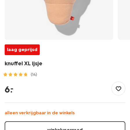
laag geprijsd
knuffel XL ijsje
(14)
/speelgoed-
hobby/knuffels/knuffel-
6
.
–
xl-
ijsje-
61130170.html
alleen verkrijgbaar in de winkels
winkelvoorraad