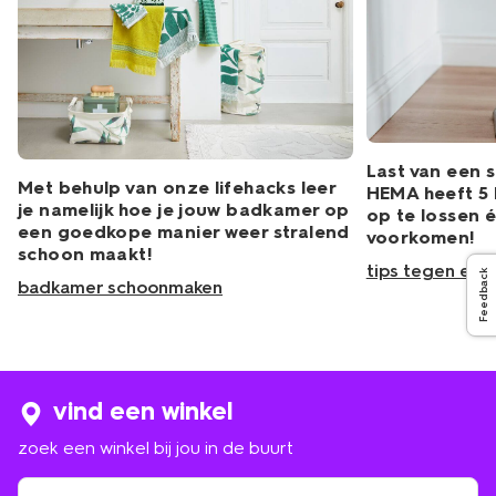
Last van een 
Met behulp van onze lifehacks leer
HEMA heeft 5 
je namelijk hoe je jouw badkamer op
op te lossen 
een goedkope manier weer stralend
voorkomen!
schoon maakt!
tips tegen een
Feedback
badkamer schoonmaken
vind een winkel
zoek een winkel bij jou in de buurt
zoek