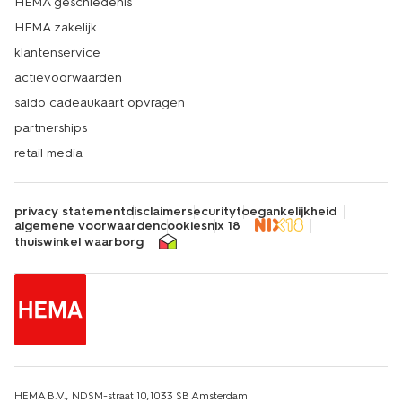
HEMA geschiedenis
HEMA zakelijk
klantenservice
actievoorwaarden
saldo cadeaukaart opvragen
partnerships
retail media
privacy statement
disclaimer
security
toegankelijkheid
algemene voorwaarden
cookies
nix 18
thuiswinkel waarborg
HEMA B.V., NDSM-straat 10,1033 SB Amsterdam