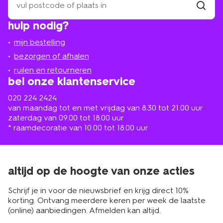
een
winkel
vind
hulp nodig?
winkel
bij
jou
mijn bestelling
in
de
bezorgen of afhalen
buurt
ruilen en retourneren
bel onze klantenservice
020 224 2424
van maandag tot en met vrijdag van 8.30 tot 21.00 uur
zaterdag van 09.00 tot 18.00 uur
* raamdecoratie van 10.00 tot 18.00 uur
altijd op de hoogte van onze acties
Schrijf je in voor de nieuwsbrief en krijg direct 10%
korting. Ontvang meerdere keren per week de laatste
(online) aanbiedingen. Afmelden kan altijd.