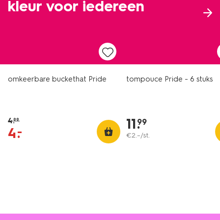
kleur voor iedereen
sale
omkeerbare buckethat Pride
tompouce Pride - 6 stuks
11
.
4
.
99
99
4
.
–
€
2
.
–
/st.