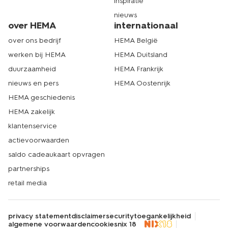
inspiratie
nieuws
over HEMA
internationaal
over ons bedrijf
HEMA België
werken bij HEMA
HEMA Duitsland
duurzaamheid
HEMA Frankrijk
nieuws en pers
HEMA Oostenrijk
HEMA geschiedenis
HEMA zakelijk
klantenservice
actievoorwaarden
saldo cadeaukaart opvragen
partnerships
retail media
privacy statement
disclaimer
security
toegankelijkheid
algemene voorwaarden
cookies
nix 18