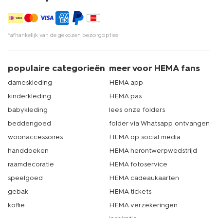
*afhankelijk van de gekozen bezorgopties
populaire categorieën
meer voor HEMA fans
dameskleding
HEMA app
kinderkleding
HEMA pas
babykleding
lees onze folders
beddengoed
folder via Whatsapp ontvangen
woonaccessoires
HEMA op social media
handdoeken
HEMA herontwerpwedstrijd
raamdecoratie
HEMA fotoservice
speelgoed
HEMA cadeaukaarten
gebak
HEMA tickets
koffie
HEMA verzekeringen