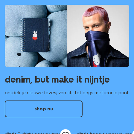
denim, but make it nijntje
ontdek je nieuwe faves; van fits tot bags met iconic print
shop nu
nieuw
sale
nieuw