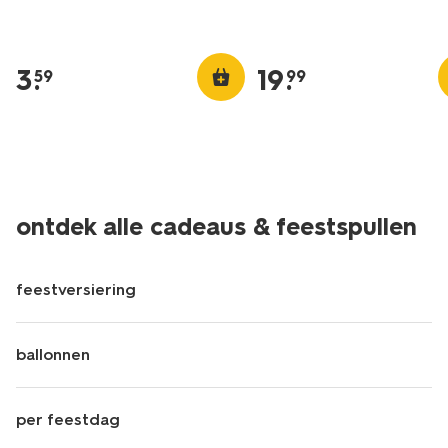
3
.
19
.
59
99
ontdek alle cadeaus & feestspullen
feestversiering
ballonnen
per feestdag