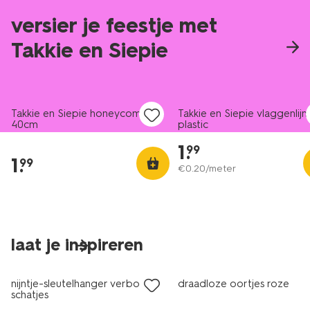
versier je feestje met
Takkie en Siepie
Takkie en Siepie honeycomb
Takkie en Siepie vlaggenlijn
40cm
plastic
1
.
99
1
.
99
€
0
.
20
/meter
laat je inspireren
nieuw
nieuw
nijntje-sleutelhanger verborgen
draadloze oortjes roze
schatjes