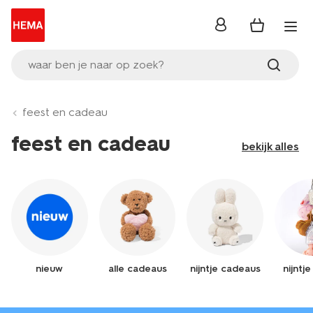
inloggen
waar ben je naar op zoek?
feest en cadeau
feest en cadeau
bekijk alles
nieuw
alle cadeaus
nijntje cadeaus
nijntj